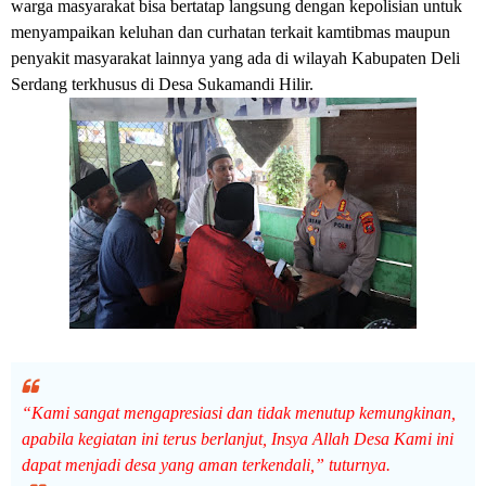
warga masyarakat bisa bertatap langsung dengan kepolisian untuk
menyampaikan keluhan dan curhatan terkait kamtibmas maupun
penyakit masyarakat lainnya yang ada di wilayah Kabupaten Deli
Serdang terkhusus di Desa Sukamandi Hilir.
“Kami sangat mengapresiasi dan tidak menutup kemungkinan,
apabila kegiatan ini terus berlanjut, Insya Allah Desa Kami ini
dapat menjadi desa yang aman terkendali,” tuturnya.