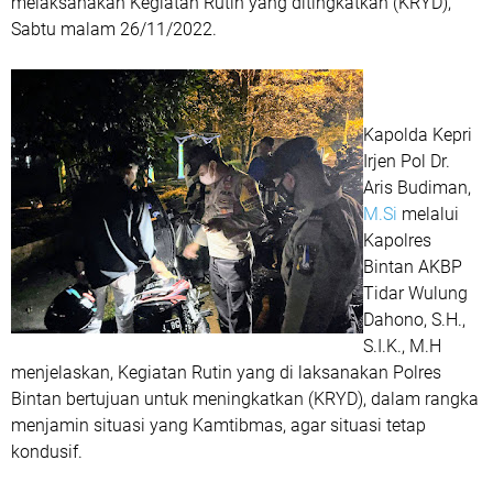
melaksanakan Kegiatan Rutin yang ditingkatkan (KRYD),
Sabtu malam 26/11/2022.
Kapolda Kepri
Irjen Pol Dr.
Aris Budiman,
M.Si
melalui
Kapolres
Bintan AKBP
Tidar Wulung
Dahono, S.H.,
S.I.K., M.H
menjelaskan, Kegiatan Rutin yang di laksanakan Polres
Bintan bertujuan untuk meningkatkan (KRYD), dalam rangka
menjamin situasi yang Kamtibmas, agar situasi tetap
kondusif.