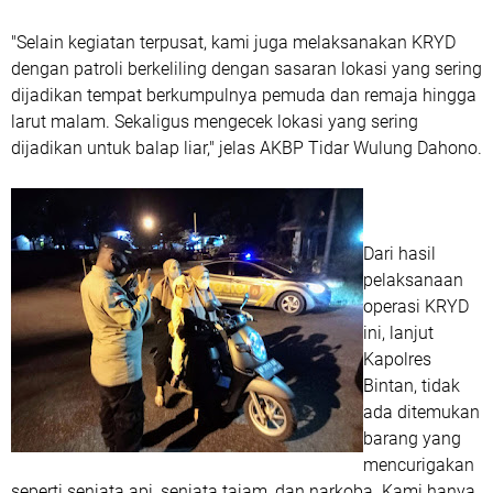
"Selain kegiatan terpusat, kami juga melaksanakan KRYD
dengan patroli berkeliling dengan sasaran lokasi yang sering
dijadikan tempat berkumpulnya pemuda dan remaja hingga
larut malam. Sekaligus mengecek lokasi yang sering
dijadikan untuk balap liar," jelas AKBP Tidar Wulung Dahono.
Dari hasil
pelaksanaan
operasi KRYD
ini, lanjut
Kapolres
Bintan, tidak
ada ditemukan
barang yang
mencurigakan
seperti senjata api, senjata tajam, dan narkoba. Kami hanya