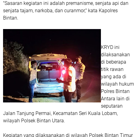
"Sasaran kegiatan ini adalah premanisme, senjata api dan
senjata tajam, narkoba, dan curanmor," kata Kapolres
Bintan.
KRYD ini
dilaksanakan
di beberapa
titik rawan
yang ada di
wilayah hukum
Polres Bintan
Antara lain di
seputaran
Jalan Tanjung Permai, Kecamatan Seri Kuala Lobam,
wilayah Polsek Bintan Utara.
Kegiatan yang dilaksanakan di wilayah Polsek Bintan Timur