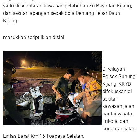
yaitu di seputaran kawasan pelabuhan Sri Bayintan Kijang,
dan sekitar lapangan sepak bola Demang Lebar Daun
Kijang.
masukkan script iklan disini
Di wilayah
Polsek Gunung
Kijang, KRYD
difokuskan di
sekitar
kawasan jalan
pantai wisata
Trikora, dan
bundaran jalan
Lintas Barat Km 16 Toapaya Selatan.