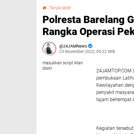
Polresta Barelang Gelar Lat Pra Ops Dalam Rangka Operasi Pekat Seligi 2022
›
Tanpa label
›
Polresta Barelang G
Rangka Operasi Pek
24JAMNews
23 November 2022, 09:22 WIB
masukkan script iklan
disini
24JAMTOP.COM | 
pembukaan Latiha
Kewilayahan deng
penyakit masyarak
tajam bertempat d
Kegiatan tersebu