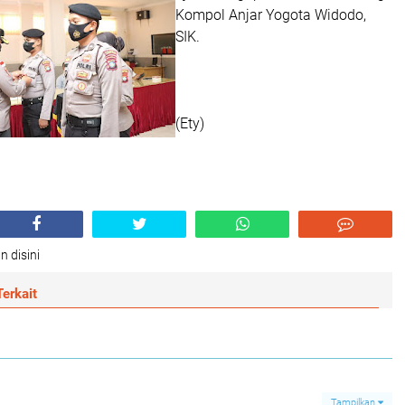
Kompol Anjar Yogota Widodo,
SIK.
(Ety)
n disini
erkait
Tampilkan