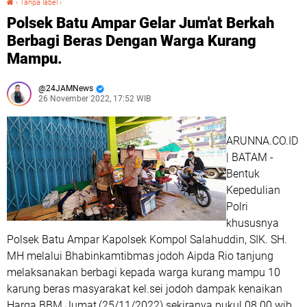
›
Tanpa label
›
Polsek Batu Ampar Gelar Jum'at Berkah
Berbagi Beras Dengan Warga Kurang
Mampu.
24JAMNews
26 November 2022, 17:52 WIB
ARUNNA.CO.ID
| BATAM -
Bentuk
Kepedulian
Polri
khususnya
Polsek Batu Ampar Kapolsek Kompol Salahuddin, SIK. SH.
MH melalui Bhabinkamtibmas jodoh Aipda Rio tanjung
melaksanakan berbagi kepada warga kurang mampu 10
karung beras masyarakat kel.sei jodoh dampak kenaikan
Harga BBM Jumat,(25/11/2022) sekiranya pukul 08.00 wib