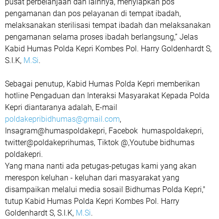
pusat perbelanjaan dan lainnya, menyiapkan pos
pengamanan dan pos pelayanan di tempat ibadah,
melaksanakan sterilisasi tempat ibadah dan melaksanakan
pengamanan selama proses ibadah berlangsung,” Jelas
Kabid Humas Polda Kepri Kombes Pol. Harry Goldenhardt S,
S.I.K,
M.Si
.
Sebagai penutup, Kabid Humas Polda Kepri memberikan
hotline Pengaduan dan Interaksi Masyarakat Kepada Polda
Kepri diantaranya adalah, E-mail
poldakepribidhumas@gmail.com
,
Insagram@humaspoldakepri, Facebok humaspoldakepri,
twitter@poldakeprihumas, Tiktok @,Youtube bidhumas
poldakepri.
Yang mana nanti ada petugas-petugas kami yang akan
merespon keluhan - keluhan dari masyarakat yang
disampaikan melalui media sosail Bidhumas Polda Kepri,"
tutup Kabid Humas Polda Kepri Kombes Pol. Harry
Goldenhardt S, S.I.K,
M.Si
.