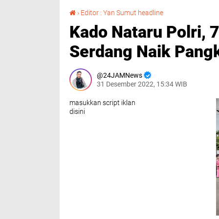
Kado Nataru Polri, 77 Personil Polresta Deli Serdang Naik Pangkat
›
Editor : Yan Sumut headline
Kado Nataru Polri, 7
Serdang Naik Pang
24JAMNews
31 Desember 2022, 15:34 WIB
masukkan script iklan
disini