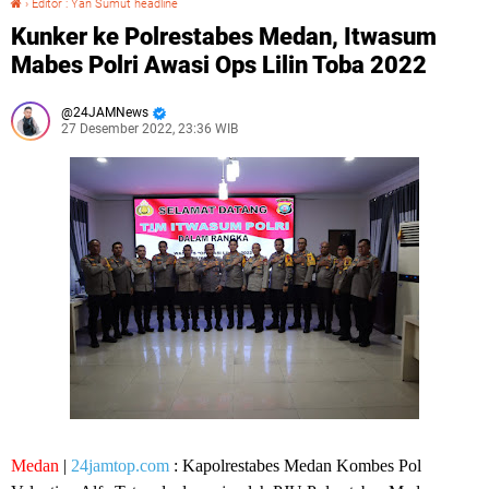
›
Editor : Yan Sumut headline
Kunker ke Polrestabes Medan, Itwasum
Mabes Polri Awasi Ops Lilin Toba 2022
24JAMNews
27 Desember 2022, 23:36 WIB
Medan
|
24jamtop.com
: Kapolrestabes Medan Kombes Pol