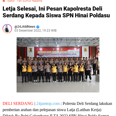
›
Editor : Yan Sumut headline
Letja Selesai, Ini Pesan Kapolresta Deli
Serdang Kepada Siswa SPN Hinai Poldasu
24JAMNews
03 Desember 2022, 19:23 WIB
DELI SERDANG
|
24jamtop.com
: Polresta Deli Serdang lakukan
pemberian arahan dan pelepasan siswa Latja (Latihan Kerja)
Diktuk Ba Polri Gelombang II TA 2022 SPN Hinai Polda Sumut.