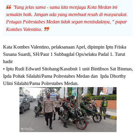
'Yang jelas sama - sama kita menjaga Kota Medan ini
semakin baik. Jangan ada yang membuat resah di masyarakat.
Petugas Polrestabes Medan tidak segan menindaknya, " papar
Kombes Valentino.
Kata Kombes Valentino, pelaksanaan Apel, dipimpin Iptu Friska
Susana Suardi, SH/Paur 1 Subbagdal Ops/selaku Padal 1. Turut
hadir
• Iptu Rudi Edward Sitohang/Kasubnit 1 unit Bintibsos Sat Binmas,
Ipda Poltak Silalahi/Pama Polrestabes Medan dan Ipda Dhorthy
Ulini Silalahi/Pama Polrestabes Medan.