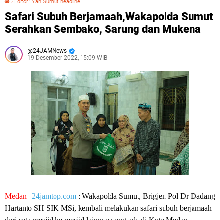
›
Editor : Yan Sumut headline
Safari Subuh Berjamaah,Wakapolda Sumut
Serahkan Sembako, Sarung dan Mukena
24JAMNews
19 Desember 2022, 15:09 WIB
Medan
|
24jamtop.com
: Wakapolda Sumut, Brigjen Pol Dr Dadang
Hartanto SH SIK MSi, kembali melakukan safari subuh berjamaah
dari satu mesjid ke mesjid lainnya yang ada di Kota Medan.