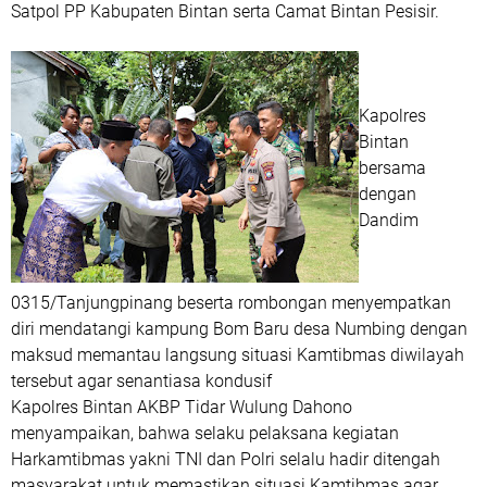
Satpol PP Kabupaten Bintan serta Camat Bintan Pesisir.
Kapolres
Bintan
bersama
dengan
Dandim
0315/Tanjungpinang beserta rombongan menyempatkan
diri mendatangi kampung Bom Baru desa Numbing dengan
maksud memantau langsung situasi Kamtibmas diwilayah
tersebut agar senantiasa kondusif
Kapolres Bintan AKBP Tidar Wulung Dahono
menyampaikan, bahwa selaku pelaksana kegiatan
Harkamtibmas yakni TNI dan Polri selalu hadir ditengah
masyarakat untuk memastikan situasi Kamtibmas agar