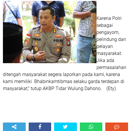
Karena Polri
sebagai
pengayom,
pelindung dan
pelayan
masyarakat.
Jika ada
permasalahan
ditengah masyarakat segera laporkan pada kami, karena
kami memiliki Bhabinkamtibmas selaku garda terdepan di
masyarakat," tutup AKBP Tidar Wulung Dahono. (Ety).