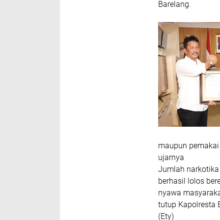
Barelang.
maupun pemakai d
ujarnya
Jumlah narkotika 
berhasil lolos be
nyawa masyarakat
tutup Kapolresta
(Ety)