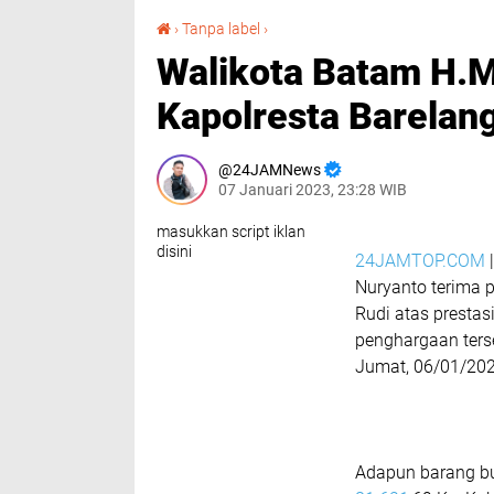
Walikota Batam H.M. Rudi Beri Piagam Pada Kapolresta Barelang.
›
Tanpa label
›
Walikota Batam H.M
Kapolresta Barelang
24JAMNews
07 Januari 2023, 23:28 WIB
masukkan script iklan
disini
24JAMTOP.COM
|
Nuryanto terima
Rudi atas presta
penghargaan ters
Jumat, 06/01/202
Adapun barang buk