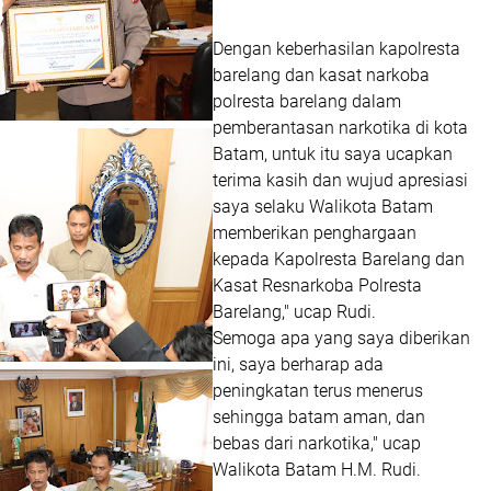
Dengan keberhasilan kapolresta
barelang dan kasat narkoba
polresta barelang dalam
pemberantasan narkotika di kota
Batam, untuk itu saya ucapkan
terima kasih dan wujud apresiasi
saya selaku Walikota Batam
memberikan penghargaan
kepada Kapolresta Barelang dan
Kasat Resnarkoba Polresta
Barelang," ucap Rudi.
Semoga apa yang saya diberikan
ini, saya berharap ada
peningkatan terus menerus
sehingga batam aman, dan
bebas dari narkotika," ucap
Walikota Batam H.M. Rudi.