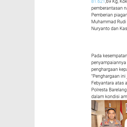
81.621
,69 Kg, Ko
pemberantasan n
Pemberian piagam
Muhammad Rudi k
Nuryanto dan Kas
Pada kesempatan
penyampaiannya i
penghargaan kepa
"Penghargaan ini
Febyantara atas a
Polresta Barelang
dalam kondisi am