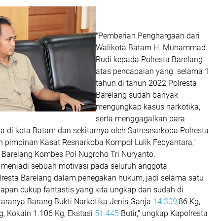
"Pemberian Penghargaan dari
Walikota Batam H. Muhammad
Rudi kepada Polresta Barelang
atas pencapaian yang selama 1
tahun di tahun 2022 Polresta
Barelang sudah banyak
mengungkap kasus narkotika,
serta menggagalkan para
a di kota Batam dan sekitarnya oleh Satresnarkoba Polresta
h pimpinan Kasat Resnarkoba Kompol Lulik Febyantara,"
a Barelang Kombes Pol Nugroho Tri Nuryanto.
 menjadi sebuah motivasi pada seluruh anggota
lresta Barelang dalam penegakan hukum, jadi selama satu
kapan cukup fantastis yang kita ungkap dan sudah di
aranya Barang Bukti Narkotika Jenis Ganja
14.309
,86 Kg,
g, Kokain 1.106 Kg, Ekstasi
51.445
Butir," ungkap Kapolresta