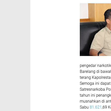
pengedar narkotik
Barelang di bawa
terang Kapolrest
Semoga ini dapat
Satresnarkoba Po
tahun ini penang
musnahkan di ant
Sabu
81.621
,69 K