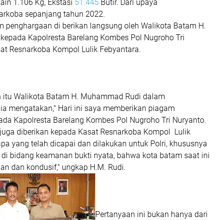
kain 1.106 Kg, Ekstasi
51.445
Butir. Dari upaya
arkoba sepanjang tahun 2022.
 penghargaan di berikan langsung oleh Walikota Batam H.
epada Kapolresta Barelang Kombes Pol Nugroho Tri
at Resnarkoba Kompol Lulik Febyantara.
 itu Walikota Batam H. Muhammad Rudi dalam
a mengatakan," Hari ini saya memberikan piagam
da Kapolresta Barelang Kombes Pol Nugroho Tri Nuryanto.
 juga diberikan kepada Kasat Resnarkoba Kompol Lulik
pa yang telah dicapai dan dilakukan untuk Polri, khususnya
 di bidang keamanan bukti nyata, bahwa kota batam saat ini
an dan kondusif," ungkap H.M. Rudi.
Pertanyaan ini bukan hanya dari