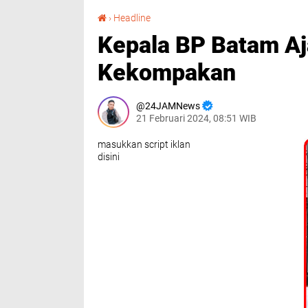
Kepala BP Batam Ajak Seluruh Pegawai Jaga Kekompakan
›
Headline
Kepala BP Batam Aj
Kekompakan
24JAMNews
21 Februari 2024, 08:51 WIB
masukkan script iklan
disini