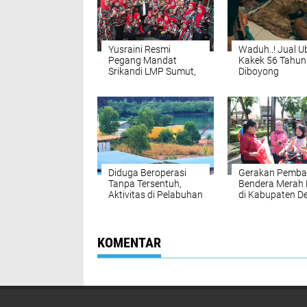
Yusraini Resmi
Waduh..! Jual U
Pegang Mandat
Kakek 56 Tahun
Srikandi LMP Sumut,
Diboyong
Rukun Sembiring:
Satresnarkoba
Rangkul dan Ayomi
Polresta Deli S
Semua
Diduga Beroperasi
Gerakan Pemba
Tanpa Tersentuh,
Bendera Merah 
Aktivitas di Pelabuhan
di Kabupaten De
Tikus Barelang
Serdang
Kembali Disorot,
Pengawasan Aparat
Dipertanyakan
KOMENTAR