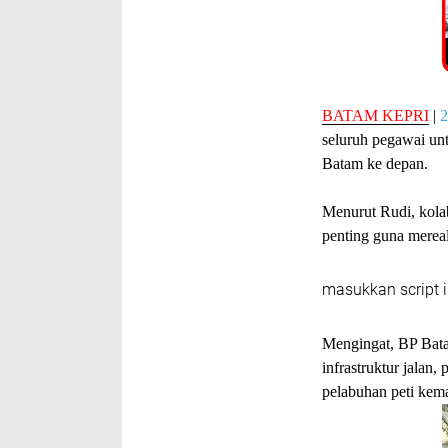
BATAM KEPRI
|
2
seluruh pegawai u
Batam ke depan.
Menurut Rudi, kola
penting guna merea
masukkan script i
Mengingat, BP Bata
infrastruktur jala
pelabuhan peti kem