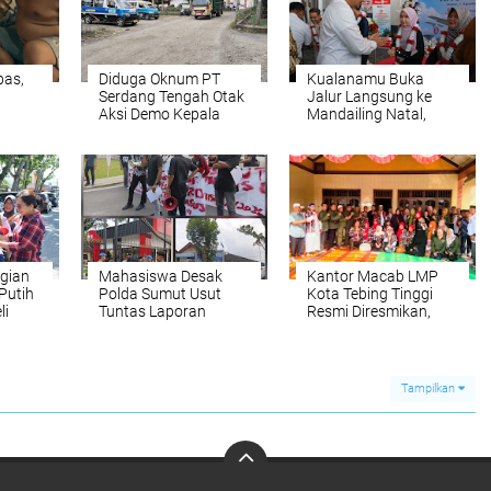
bas,
Diduga Oknum PT
Kualanamu Buka
Serdang Tengah Otak
Jalur Langsung ke
Aksi Demo Kepala
Mandailing Natal,
Desa Tanjung Purba
Perkuat Konektivitas
erdang
dan Petumbukan
dan Dongkrak
Ekonomi Sumut
gian
Mahasiswa Desak
Kantor Macab LMP
Putih
Polda Sumut Usut
Kota Tebing Tinggi
li
Tuntas Laporan
Resmi Diresmikan,
Dugaan Penjualan
Tegaskan Komitmen
Lahan Sawit,
Antinarkoba dan
Serahkan Tuntutan ke
Perjudian
DPD Partai Demokrat
Tampilkan
Sumut