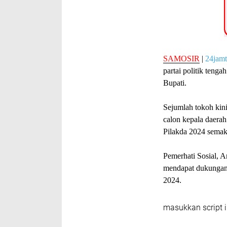
SAMOSIR
|
24jam
partai politik teng
Bupati.
Sejumlah tokoh kin
calon kepala daera
Pilakda 2024 semak
Pemerhati Sosial, 
mendapat dukungan 
2024.
masukkan script i