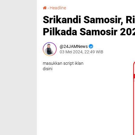
Srikandi Samosir, Ria Gurning Siap Maju di Pilkada Samosir 2024
›
Headline
Srikandi Samosir, R
Pilkada Samosir 20
24JAMNews
03 Mei 2024, 22:49 WIB
masukkan script iklan
disini