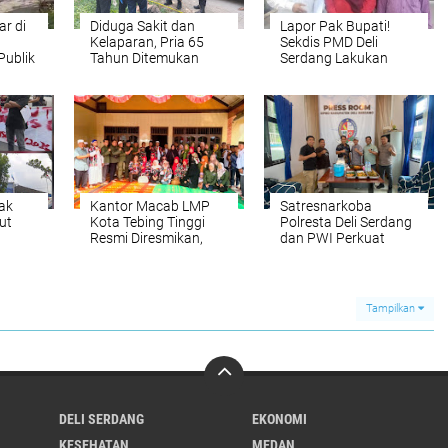
ar di
Diduga Sakit dan
Lapor Pak Bupati!
Kelaparan, Pria 65
Sekdis PMD Deli
Publik
Tahun Ditemukan
Serdang Lakukan
n
Meninggal di Pinggir
Penganiayaan
Jalan Blok 8 Deli
Kepada Eks Bawahan
Serdang
ak
Kantor Macab LMP
Satresnarkoba
ut
Kota Tebing Tinggi
Polresta Deli Serdang
Resmi Diresmikan,
dan PWI Perkuat
an
Tegaskan Komitmen
Sinergi, Bangun
Antinarkoba dan
Kolaborasi Informasi
tan ke
Perjudian
Publik yang Edukatif
okrat
Tampilkan
DELI SERDANG
EKONOMI
KESEHATAN
MEDAN