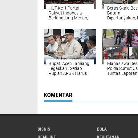
HUT Ke-1 Partai
Beras Skala Bes
Rakyat Indonesia
Batam
Berlangsung Meriah,
Dipertanyakan, 
DPD PRI Sumut Siap
Desak Audit da
Hadapi Pemilu 2029
Keterbukaan
Mendatang
Bupati Aceh Tamiang
Mahasiswa Des
Tegaskan : Setiap
Polda Sumut Us
Rupiah APBK Harus
Tuntas Laporan
Berdampak Nyata
Dugaan Penjual
Bagi Masyarakat
Lahan Sawit,
Serahkan Tuntu
DPD Partai Dem
KOMENTAR
Sumut
BISNIS
BOLA
HEADLINE
KEHUTANAN