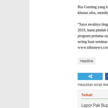
Ria Gurning yang ki
khusus ulos, mendir
“Saya awalnya tingg
2019, kami pindah k
program pertama sa
sering buat seminar-
www.tribunews.co
Headline
masukkan script ikla
Terkait
Lapor Pak Bup