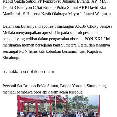
Kabid Gakda Satpol PP Pemprovsu Julianus Evranta, AP., M.Si.,
Danki 3 Batalyon C Sat Brimob Polda Sumut AKP David Eka
Manihuruk, S.H., serta Kasih Olahraga Mayor Infanteri Wagiman.
Dalam sambutannya, Kapolres Simalungun AKBP Choky Sentosa
Meliala menyampaikan apresiasi kepada seluruh peserta dan
personil yang terlibat dalam pengawalan obor api PON XXI. "Ini
merupakan momen bersejarah bagi Sumatera Utara, dan tentunya
semangat PON harus kita kobarkan bersama," ujar Kapolres
Simalungun.
masukkan script iklan disini
Personil Sat Brimob Polda Sumut, Bripda Yonatan Situmorang,
menjadi pembawa obor api dalam acara tersebut.