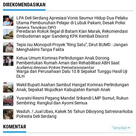
DIREKOMENDASIKAN
LPA Deli Serdang Apresiasi Vonis Seumur Hidup Dua Pelaku
Utama Pembunuhan Pelajar di Lubuk Pakam, Desak Polisi
Segera Tangkap DPO
Peredaran Rokok Ilegal di Batam Kian Marak, Rekomendasi
Ombudsman agar Gandeng KPK Kembali Disorot
Tepis Isu Monopoli Proyek "Ring Satu", Dirut BUMD : Jangan
Menghakimi Tanpa Fakta
Ketua Umum Komnas Perlindungan Anak Dorong
Pembentukan Rumah Aman dan Rehabilitasi ABH Saat
Audiensi dengan Polres Pematangsiantar
Warga dan Perusahaan Dalu 10 B Sepakat Tunggu Hasil Uji
DLH
Wakil Bupati Asahan Sambut Hangat Komnas Perlindungan
Anak, Sepakat Wujudkan Kabupaten Ramah Anak
Yusraini Resmi Pegang Mandat Srikandi LMP Sumut, Rukun
Sembiring: Rangkul dan Ayomi Semua
Waduh..! Jual Ubas, Kakek 56 Tahun Diboyong Satresnarkoba
Polresta Deli Serdang
KOMENTAR
Tampilkan