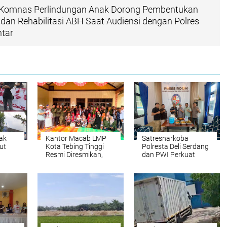
Komnas Perlindungan Anak Dorong Pembentukan
an Rehabilitasi ABH Saat Audiensi dengan Polres
tar
ak
Kantor Macab LMP
Satresnarkoba
ut
Kota Tebing Tinggi
Polresta Deli Serdang
Resmi Diresmikan,
dan PWI Perkuat
an
Tegaskan Komitmen
Sinergi, Bangun
Antinarkoba dan
Kolaborasi Informasi
tan ke
Perjudian
Publik yang Edukatif
okrat