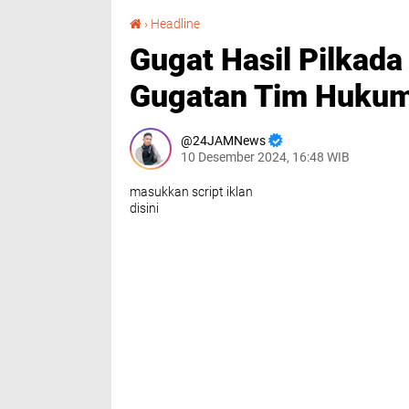
Gugat Hasil Pilkada Deli Serdang, Laporan Gugatan Tim Hukum 03 Diterima MK
›
Headline
Gugat Hasil Pilkada
Gugatan Tim Hukum
24JAMNews
10 Desember 2024, 16:48 WIB
masukkan script iklan
disini