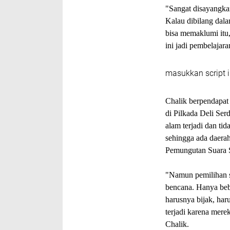
"Sangat disayangka
Kalau dibilang dal
bisa memaklumi itu,
ini jadi pembelajar
masukkan script i
Chalik berpendapat 
di Pilkada Deli Se
alam terjadi dan ti
sehingga ada daera
Pemungutan Suara 
"Namun pemilihan s
bencana. Hanya beb
harusnya bijak, har
terjadi karena mere
Chalik.