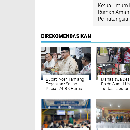
Ketua Umum 
Rumah Aman d
Pematangsian
DIREKOMENDASIKAN
Bupati Aceh Tamiang
Mahasiswa Des
Tegaskan : Setiap
Polda Sumut Us
Rupiah APBK Harus
Tuntas Laporan
Berdampak Nyata
Dugaan Penjual
Bagi Masyarakat
Lahan Sawit,
Serahkan Tuntu
DPD Partai Dem
Sumut