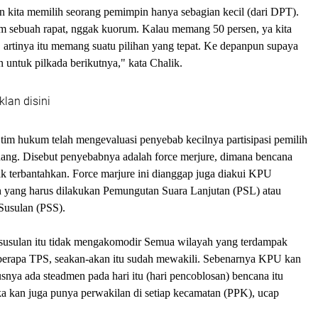
n kita memilih seorang pemimpin hanya sebagian kecil (dari DPT).
am sebuah rapat, nggak kuorum. Kalau memang 50 persen, ya kita
 artinya itu memang suatu pilihan yang tepat. Ke depanpun supaya
an untuk pilkada berikutnya," kata Chalik.
klan disini
tim hukum telah mengevaluasi penyebab kecilnya partisipasi pemilih
rdang. Disebut penyebabnya adalah force merjure, dimana bencana
dak terbantahkan. Force marjure ini dianggap juga diakui KPU
h yang harus dilakukan Pemungutan Suara Lanjutan (PSL) atau
Susulan (PSS).
usulan itu tidak mengakomodir Semua wilayah yang terdampak
erapa TPS, seakan-akan itu sudah mewakili. Sebenarnya KPU kan
usnya ada steadmen pada hari itu (hari pencoblosan) bencana itu
ka kan juga punya perwakilan di setiap kecamatan (PPK), ucap