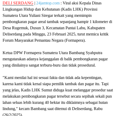
DELI SERDANG
|
24jamtop.com
: Viral aksi Kepala Dinas
Lingkungan Hidup dan Kehutanan (Kadis LHK) Provinsi
Sumatera Utara Yuliani Siregar terkait yang memimpin
pembongkaran pagar areal tambak sepanjang hampir 1 kilometer di
Desa Rugemuk, Dusun 3, Kecamatan Pantai Labu, Kabupaten
Deliserdang pada Minggu, 23 Februari 2025, turut memicu kritik
Forum Masyarakat Pemantau Negara (Formapera).
Ketua DPW Formapera Sumatera Utara Bambang Syahputra
mengutarakan adanya kejanggalan di balik pembongkaran pagar
yang dinilainya sangat terburu-buru dan tidak prosedural.
"Kami menilai hal ini sesuai fakta dan tidak ada kepentingan,
karena kami tidak kenal siapa pemilik tambak dan pagar itu. Tapi
yang jelas, Kadis LHK Sumut diduga kuat melanggar prosedur saat
melakukan pembongkaran pagar tersebut secara sepihak sekali pun
lahan seluas lebih kurang 40 hektar itu diklaimnya sebagai hutan
lindung," kecam Bambang saat ditemui di Deliserdang, Rabu
(26/2/2025).