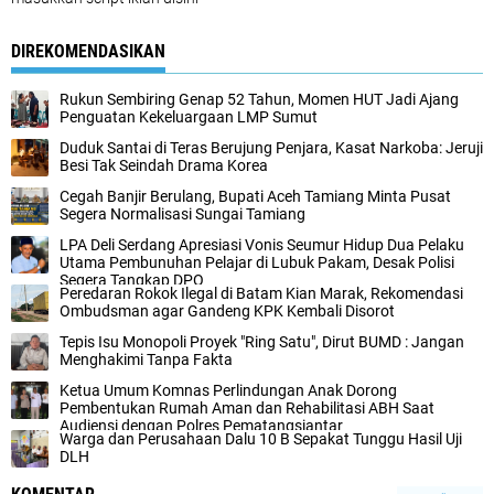
DIREKOMENDASIKAN
Rukun Sembiring Genap 52 Tahun, Momen HUT Jadi Ajang
Penguatan Kekeluargaan LMP Sumut
Duduk Santai di Teras Berujung Penjara, Kasat Narkoba: Jeruji
Besi Tak Seindah Drama Korea
Cegah Banjir Berulang, Bupati Aceh Tamiang Minta Pusat
Segera Normalisasi Sungai Tamiang
LPA Deli Serdang Apresiasi Vonis Seumur Hidup Dua Pelaku
Utama Pembunuhan Pelajar di Lubuk Pakam, Desak Polisi
Segera Tangkap DPO
Peredaran Rokok Ilegal di Batam Kian Marak, Rekomendasi
Ombudsman agar Gandeng KPK Kembali Disorot
Tepis Isu Monopoli Proyek "Ring Satu", Dirut BUMD : Jangan
Menghakimi Tanpa Fakta
Ketua Umum Komnas Perlindungan Anak Dorong
Pembentukan Rumah Aman dan Rehabilitasi ABH Saat
Audiensi dengan Polres Pematangsiantar
Warga dan Perusahaan Dalu 10 B Sepakat Tunggu Hasil Uji
DLH