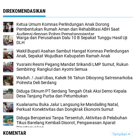
DIREKOMENDASIKAN
Ketua Umum Komnas Perlindungan Anak Dorong
Pembentukan Rumah Aman dan Rehabilitasi ABH Saat
Audiensi dengan Polres Pematangsiantar
Warga dan Perusahaan Dalu 10 B Sepakat Tunggu Hasil Uji
DLH
Wakil Bupati Asahan Sambut Hangat Komnas Perlindungan
Anak, Sepakat Wujudkan Kabupaten Ramah Anak
Yusraini Resmi Pegang Mandat Srikandi LMP Sumut, Rukun
Sembiring: Rangkul dan Ayomi Semua
Waduh..! Jual Ubas, Kakek 56 Tahun Diboyong Satresnarkoba
Polresta Deli Serdang
Diduga Oknum PT Serdang Tengah Otak Aksi Demo Kepala
Desa Tanjung Purba dan Petumbukan
Kualanamu Buka Jalur Langsung ke Mandailing Natal,
Perkuat Konektivitas dan Dongkrak Ekonomi Sumut
Diduga Beroperasi Tanpa Tersentuh, Aktivitas di Pelabuhan
Tikus Barelang Kembali Disorot, Pengawasan Aparat
Dipertanyakan
KOMENTAR
Tampilkan