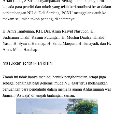
Arfan Lubis, S.Sos. menyampaikan Sebagai bentuk penghormatan
kepada para pendiri dan tokoh yang telah berkontribusi besar dalam
perkembangan NU di Deli Serdang, PCNU menggelar ziarah ke
makam sejumlah tokoh penting, di antaranya:
H. Amri Tambunan, KH. Drs. Amin Rasyid Nasution, H.
Sudarman Thalif, Kasmir Pulungan, H. Muslim Daulay, Khalid
Yasin, H. Syawal Harahap, H. Sahid Marqum, H. Ismayadi, dan H.
Amas Muda Harahap
masukkan script iklan disini
Ziarah ini tidak hanya menjadi bentuk penghormatan, tetapi juga
sebagai pengingat bagi generasi muda NU agar terus melanjutkan
perjuangan para pendahulu dalam menjaga ajaran Ahlussunnah wal
Jamaah (Aswaja) di tengah tantangan zaman.