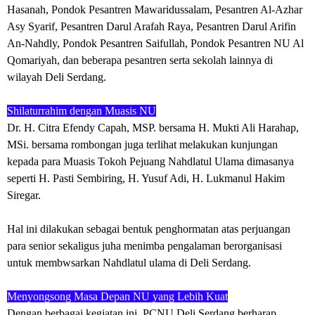
Hasanah,
Pondok Pesantren Mawaridussalam,
Pesantren Al-Azhar
Asy Syarif,
Pesantren Darul Arafah Raya,
Pesantren Darul Arifin
An-Nahdly,
Pondok Pesantren Saifullah,
Pondok Pesantren NU Al
Qomariyah, d
an beberapa pesantren serta sekolah lainnya di
wilayah Deli Serdang.
Shilaturrahim dengan Muasis NU
Dr. H. Citra Efendy Capah, MSP. bersama H. Mukti Ali Harahap,
MSi. bersama rombongan juga terlihat melakukan kunjungan
kepada para Muasis Tokoh Pejuang Nahdlatul Ulama dimasanya
seperti H. Pasti Sembiring, H. Yusuf Adi, H. Lukmanul Hakim
Siregar.
Hal ini dilakukan sebagai bentuk penghormatan atas perjuangan
para senior sekaligus juha menimba pengalaman berorganisasi
untuk membwsarkan Nahdlatul ulama di Deli Serdang.
Menyongsong Masa Depan NU yang Lebih Kuat
Dengan berbagai kegiatan ini, PCNU Deli Serdang berharap