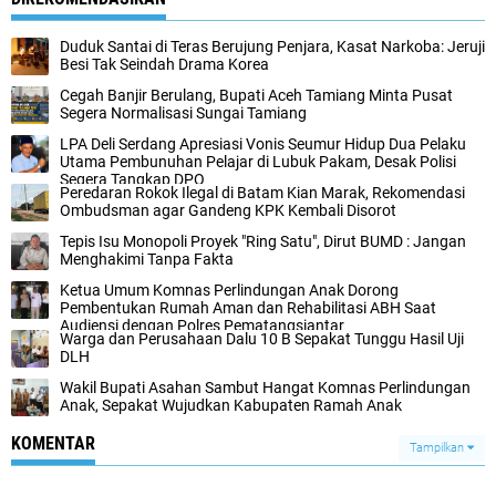
Duduk Santai di Teras Berujung Penjara, Kasat Narkoba: Jeruji
Besi Tak Seindah Drama Korea
Cegah Banjir Berulang, Bupati Aceh Tamiang Minta Pusat
Segera Normalisasi Sungai Tamiang
LPA Deli Serdang Apresiasi Vonis Seumur Hidup Dua Pelaku
Utama Pembunuhan Pelajar di Lubuk Pakam, Desak Polisi
Segera Tangkap DPO
Peredaran Rokok Ilegal di Batam Kian Marak, Rekomendasi
Ombudsman agar Gandeng KPK Kembali Disorot
Tepis Isu Monopoli Proyek "Ring Satu", Dirut BUMD : Jangan
Menghakimi Tanpa Fakta
Ketua Umum Komnas Perlindungan Anak Dorong
Pembentukan Rumah Aman dan Rehabilitasi ABH Saat
Audiensi dengan Polres Pematangsiantar
Warga dan Perusahaan Dalu 10 B Sepakat Tunggu Hasil Uji
DLH
Wakil Bupati Asahan Sambut Hangat Komnas Perlindungan
Anak, Sepakat Wujudkan Kabupaten Ramah Anak
KOMENTAR
Tampilkan