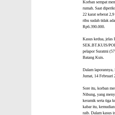
Korban sempat menc
rumah. Saat diperik
22 karat seberat 2,
ribu sudah tidak ada
Rp6.390.000.
Kasus kedua, jelas
SEK.BT.KUIS/POL
pelapor Suratmi (5
Batang Kuis.
Dalam laporannya, S
Jumat, 14 Februari
Sore itu, korban me
Nibung, yang menya
keramik serta tiga 
kabar itu, kemudian
raib. Dalam kasus i