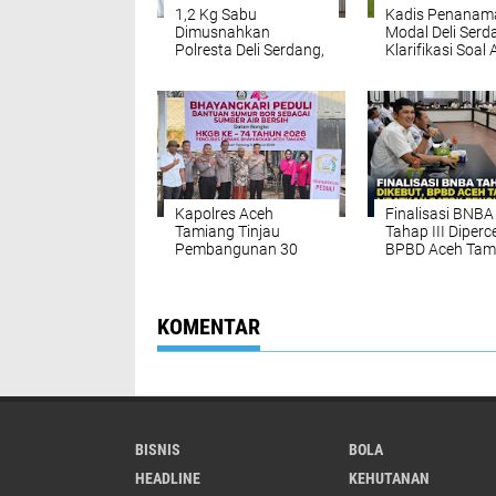
1,2 Kg Sabu
Kadis Penanam
Dimusnahkan
Modal Deli Serd
Polresta Deli Serdang,
Klarifikasi Soal 
Tiga Tersangka Gagal
fungsi Lahan S
Edarkan Ribuan Dosis
Produktif di Pan
Narkoba
Labu
Kapolres Aceh
Finalisasi BNBA
Tamiang Tinjau
Tahap III Diperc
Pembangunan 30
BPBD Aceh Tam
Sumur Bor Program
Targetkan Bant
Bhayangkari Peduli
Stimulan Ruma
Tepat Sasaran
KOMENTAR
BISNIS
BOLA
HEADLINE
KEHUTANAN