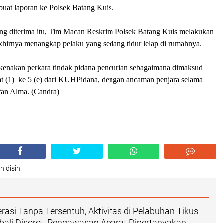
buat laporan ke Polsek Batang Kuis.
ang diterima itu, Tim Macan Reskrim Polsek Batang Kuis melakukan
akhirnya menangkap pelaku yang sedang tidur lelap di rumahnya.
 kenakan perkara tindak pidana pencurian sebagaimana dimaksud
at (1) ke 5 (e) dari KUHPidana, dengan ancaman penjara selama
rfan Alma. (Candra)
n disini
rasi Tanpa Tersentuh, Aktivitas di Pelabuhan Tikus
ali Disorot, Pengawasan Aparat Dipertanyakan