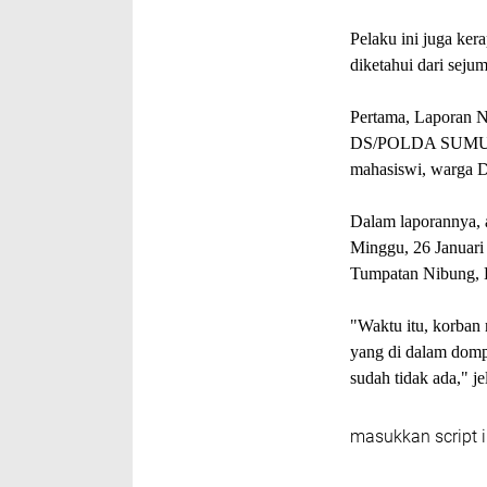
Pelaku ini juga ker
diketahui dari seju
Pertama, Laporan
DS/POLDA SUMUT, t
mahasiswi, warga D
Dalam laporannya, a
Minggu, 26 Januari 
Tumpatan Nibung, 
"Waktu itu, korban
yang di dalam dompe
sudah tidak ada," je
masukkan script i