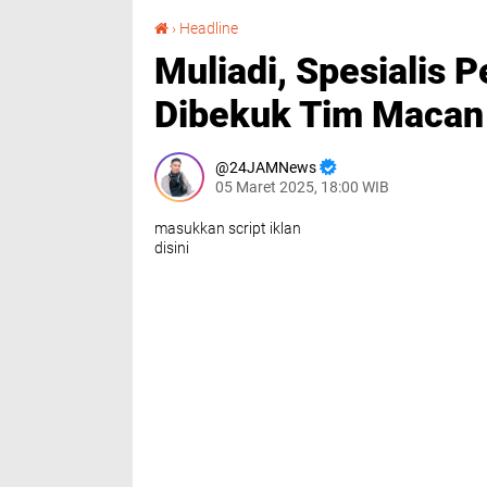
Muliadi, Spesialis Pembobol Rumah Tetangga Dibekuk Tim Macan Polsek Batang Kuis
›
Headline
Muliadi, Spesialis
Dibekuk Tim Macan 
24JAMNews
05 Maret 2025, 18:00 WIB
masukkan script iklan
disini