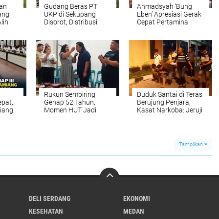
an
Gudang Beras PT
Ahmadsyah ‘Bung
ang
UKP di Sekupang
Eben’ Apresiasi Gerak
Alih
Disorot, Distribusi
Cepat Pertamina
awah
Kontainer Hampir
Sumbagut Amankan
tai
Setiap Hari,
Pasokan Energi
Transparansi
Dipertanyakan
Rukun Sembiring
Duduk Santai di Teras
epat,
Genap 52 Tahun,
Berujung Penjara,
iang
Momen HUT Jadi
Kasat Narkoba: Jeruji
uan
Ajang Penguatan
Besi Tak Seindah
h
Kekeluargaan LMP
Drama Korea
Sumut
Tampilkan
DELI SERDANG
EKONOMI
KESEHATAN
MEDAN