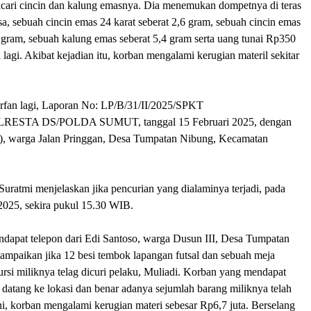
ari cincin dan kalung emasnya. Dia menemukan dompetnya di teras
sa, sebuah cincin emas 24 karat seberat 2,6 gram, sebuah cincin emas
9 gram, sebuah kalung emas seberat 5,4 gram serta uang tunai Rp350
 lagi. Akibat kejadian itu, korban mengalami kerugian materil sekitar
 Irfan lagi, Laporan No: LP/B/31/II/2025/SPKT
RESTA DS/POLDA SUMUT, tanggal 15 Februari 2025, dengan
7), warga Jalan Pringgan, Desa Tumpatan Nibung, Kecamatan
uratmi menjelaskan jika pencurian yang dialaminya terjadi, pada
 2025, sekira pukul 15.30 WIB.
ndapat telepon dari Edi Santoso, warga Dusun III, Desa Tumpatan
mpaikan jika 12 besi tembok lapangan futsal dan sebuah meja
kursi miliknya telag dicuri pelaku, Muliadi. Korban yang mendapat
 datang ke lokasi dan benar adanya sejumlah barang miliknya telah
ni, korban mengalami kerugian materi sebesar Rp6,7 juta. Berselang