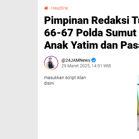
Pimpinan Redaksi Tubinnews Ukw Angkatan 66-67 Polda Sumut Gelar Buka Puasa Bersama Anak Yatim dan Pasar Murah
›
Headline
Pimpinan Redaksi 
66-67 Polda Sumut
Anak Yatim dan Pas
24JAMNews
29 Maret 2025, 14:51 WIB
masukkan script iklan
disini