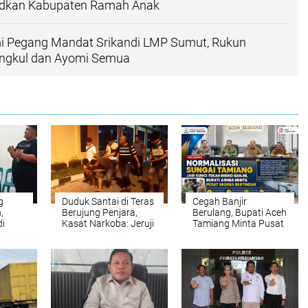
udkan Kabupaten Ramah Anak
mi Pegang Mandat Srikandi LMP Sumut, Rukun
angkul dan Ayomi Semua
g
Duduk Santai di Teras
Cegah Banjir
,
Berujung Penjara,
Berulang, Bupati Aceh
i
Kasat Narkoba: Jeruji
Tamiang Minta Pusat
an
Besi Tak Seindah
Segera Normalisasi
LMP
Drama Korea
Sungai Tamiang