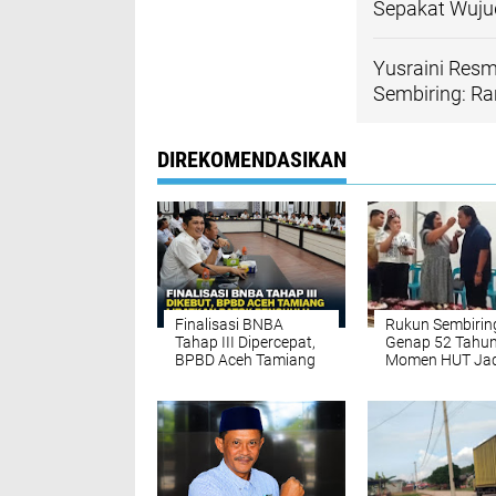
Sepakat Wuj
Yusraini Res
Sembiring: R
DIREKOMENDASIKAN
Finalisasi BNBA
Rukun Sembirin
Tahap III Dipercepat,
Genap 52 Tahun
BPBD Aceh Tamiang
Momen HUT Jad
Targetkan Bantuan
Ajang Penguat
Stimulan Rumah
Kekeluargaan 
Tepat Sasaran
Sumut