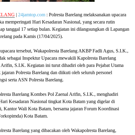
ELANG
|
24jamtop.com
: Polresta Barelang melaksanakan upacara
ka memperingati Hari Kesadaran Nasional, yang secara rutin
iap tanggal 17 setiap bulan. Kegiatan ini dilangsungkan di Lapangan
relang pada Kamis (17/04/2025).
upacara tersebut, Wakapolresta Barelang AKBP Fadli Agus, S.I.K.,
dak sebagai Inspektur Upacara mewakili Kapolresta Barelang
rifin, S.I.K. Kegiatan ini turut dihadiri oleh para Pejabat Utama
jajaran Polresta Barelang dan diikuti oleh seluruh personel
gsi serta ASN Polresta Barelang.
lresta Barelang Kombes Pol Zaenal Arifin, S.I.K., menghadiri
Hari Kesadaran Nasional tingkat Kota Batam yang digelar di
i, Kantor Wali Kota Batam, bersama jajaran Forum Koordinasi
Forkopimda) Kota Batam.
resta Barelang yang dibacakan oleh Wakapolresta Barelang,