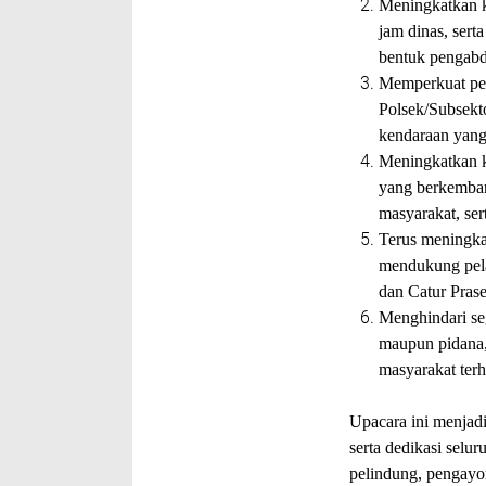
Meningkatkan k
jam dinas, ser
bentuk pengabd
Memperkuat pen
Polsek/Subsekt
kendaraan yan
Meningkatkan ke
yang berkemban
masyarakat, ser
Terus meningka
mendukung pela
dan Catur Prase
Menghindari seg
maupun pidana,
masyarakat terha
Upacara ini menjad
serta dedikasi selu
pelindung, pengayo