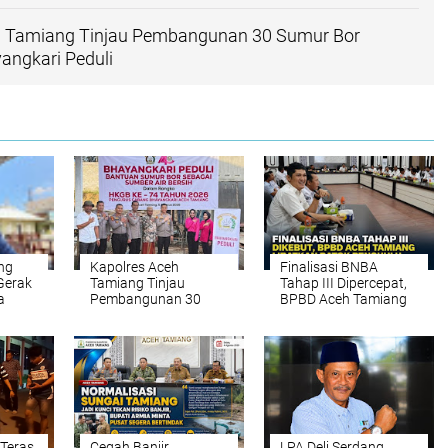
h Tamiang Tinjau Pembangunan 30 Sumur Bor
angkari Peduli
ng
Kapolres Aceh
Finalisasi BNBA
 Gerak
Tamiang Tinjau
Tahap III Dipercepat,
a
Pembangunan 30
BPBD Aceh Tamiang
nkan
Sumur Bor Program
Targetkan Bantuan
Bhayangkari Peduli
Stimulan Rumah
Tepat Sasaran
 Teras
Cegah Banjir
LPA Deli Serdang