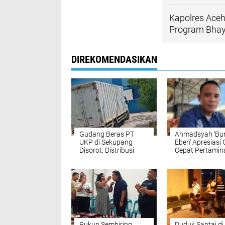
Kapolres Ace
Program Bhay
DIREKOMENDASIKAN
Gudang Beras PT
Ahmadsyah ‘Bu
UKP di Sekupang
Eben’ Apresiasi
Disorot, Distribusi
Cepat Pertamin
Kontainer Hampir
Sumbagut Ama
Setiap Hari,
Pasokan Energi
Transparansi
Dipertanyakan
Rukun Sembiring
Duduk Santai di