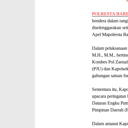
POLRESTA BAR
bendera dalam rang
diselenggarakan set
Apel Mapolresta Ba
Dalam pelaksanaan 
M.H., M.M., bertin
Kombes Pol Zaenal A
(PJU) dan Kapolsek 
gabungan satuan fun
Sementara itu, Kapo
upacara peringatan 
Dataran Engku Putr
Pimpinan Daerah (
Dalam amanat Kapol