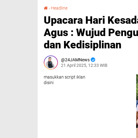
Upacara Hari Kesadaran Nasional, AKBP Fadli Agus : Wujud Penguatan Komitmen Pelayanan dan Kedisiplinan
›
Headline
Upacara Hari Kesad
Agus : Wujud Peng
dan Kedisiplinan
24JAMNews
21 April 2025, 12:33 WIB
masukkan script iklan
disini