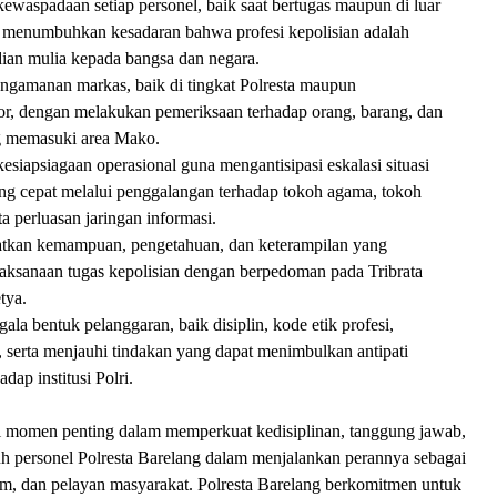
ewaspadaan setiap personel, baik saat bertugas maupun di luar
ta menumbuhkan kesadaran bahwa profesi kepolisian adalah
ian mulia kepada bangsa dan negara.
gamanan markas, baik di tingkat Polresta maupun
or, dengan melakukan pemeriksaan terhadap orang, barang, dan
g memasuki area Mako.
siapsiagaan operasional guna mengantisipasi eskalasi situasi
g cepat melalui penggalangan terhadap tokoh agama, tokoh
ta perluasan jaringan informasi.
tkan kemampuan, pengetahuan, dan keterampilan yang
ksanaan tugas kepolisian dengan berpedoman pada Tribrata
tya.
ala bentuk pelanggaran, baik disiplin, kode etik profesi,
 serta menjauhi tindakan yang dapat menimbulkan antipati
dap institusi Polri.
i momen penting dalam memperkuat kedisiplinan, tanggung jawab,
ruh personel Polresta Barelang dalam menjalankan perannya sebagai
m, dan pelayan masyarakat. Polresta Barelang berkomitmen untuk