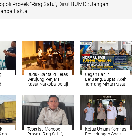
opoli Proyek "Ring Satu", Dirut BUMD : Jangan
anpa Fakta
g
Duduk Santai di Teras
Cegah Banjir
,
Berujung Penjara,
Berulang, Bupati Aceh
i
Kasat Narkoba: Jeruji
Tamiang Minta Pusat
an
Besi Tak Seindah
Segera Normalisasi
LMP
Drama Korea
Sungai Tamiang
k
Tepis Isu Monopoli
Ketua Umum Komnas
Kian
Proyek "Ring Satu",
Perlindungan Anak