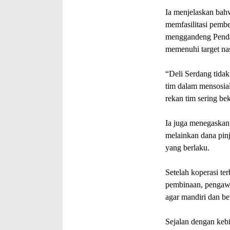
‎Ia menjelaskan bah
memfasilitasi pembe
menggandeng Penda
memenuhi target nas
‎“Deli Serdang tid
tim dalam mensosia
rekan tim sering be
‎Ia juga menegaska
melainkan dana pin
yang berlaku.
‎Setelah koperasi t
pembinaan, pengawa
agar mandiri dan be
‎Sejalan dengan ke