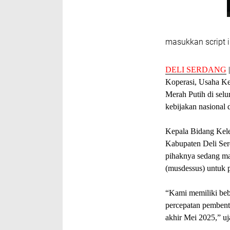
masukkan script i
‎DELI SERDANG
Koperasi, Usaha K
Merah Putih di selu
kebijakan nasional
‎Kepala Bidang Ke
Kabupaten Deli Ser
pihaknya sedang ma
(musdessus) untuk 
‎“Kami memiliki be
percepatan pembent
akhir Mei 2025,” uj