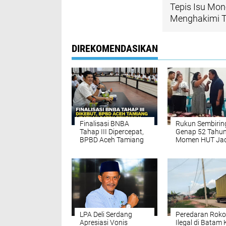
Tepis Isu Mon
Menghakimi T
DIREKOMENDASIKAN
Finalisasi BNBA
Rukun Sembirin
Tahap III Dipercepat,
Genap 52 Tahun
BPBD Aceh Tamiang
Momen HUT Jad
Targetkan Bantuan
Ajang Penguat
Stimulan Rumah
Kekeluargaan 
Tepat Sasaran
Sumut
LPA Deli Serdang
Peredaran Roko
Apresiasi Vonis
Ilegal di Batam 