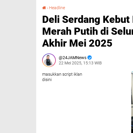
Deli Serdang Kebut Pembentukan Koperasi Merah Putih di Seluruh Desa, Target Rampung Akhir Mei 2025
›
Headline
Deli Serdang Kebut
Merah Putih di Sel
Akhir Mei 2025
24JAMNews
22 Mei 2025, 15:13 WIB
masukkan script iklan
disini