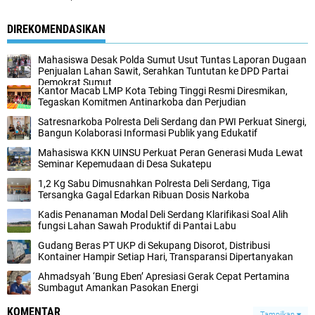
DIREKOMENDASIKAN
Mahasiswa Desak Polda Sumut Usut Tuntas Laporan Dugaan
Penjualan Lahan Sawit, Serahkan Tuntutan ke DPD Partai
Demokrat Sumut
Kantor Macab LMP Kota Tebing Tinggi Resmi Diresmikan,
Tegaskan Komitmen Antinarkoba dan Perjudian
Satresnarkoba Polresta Deli Serdang dan PWI Perkuat Sinergi,
Bangun Kolaborasi Informasi Publik yang Edukatif
Mahasiswa KKN UINSU Perkuat Peran Generasi Muda Lewat
Seminar Kepemudaan di Desa Sukatepu
1,2 Kg Sabu Dimusnahkan Polresta Deli Serdang, Tiga
Tersangka Gagal Edarkan Ribuan Dosis Narkoba
Kadis Penanaman Modal Deli Serdang Klarifikasi Soal Alih
fungsi Lahan Sawah Produktif di Pantai Labu
Gudang Beras PT UKP di Sekupang Disorot, Distribusi
Kontainer Hampir Setiap Hari, Transparansi Dipertanyakan
Ahmadsyah ‘Bung Eben’ Apresiasi Gerak Cepat Pertamina
Sumbagut Amankan Pasokan Energi
KOMENTAR
Tampilkan