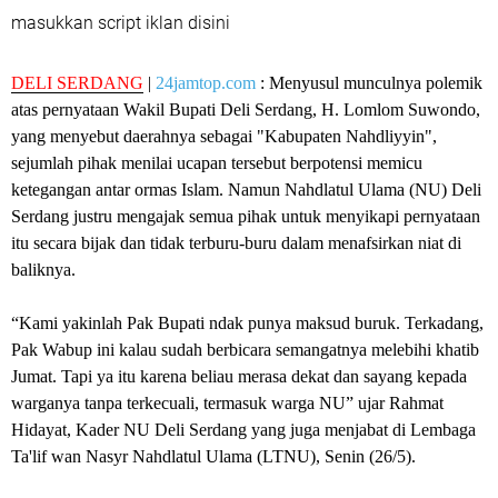
masukkan script iklan disini
‎DELI SERDANG
|
24jamtop.com
: Menyusul munculnya polemik
atas pernyataan Wakil Bupati Deli Serdang, H. Lomlom Suwondo,
yang menyebut daerahnya sebagai "Kabupaten Nahdliyyin",
sejumlah pihak menilai ucapan tersebut berpotensi memicu
ketegangan antar ormas Islam. Namun Nahdlatul Ulama (NU) Deli
Serdang justru mengajak semua pihak untuk menyikapi pernyataan
itu secara bijak dan tidak terburu-buru dalam menafsirkan niat di
baliknya.
‎“Kami yakinlah Pak Bupati ndak punya maksud buruk. Terkadang,
Pak Wabup ini kalau sudah berbicara semangatnya melebihi khatib
Jumat. Tapi ya itu karena beliau merasa dekat dan sayang kepada
warganya tanpa terkecuali, termasuk warga NU” ujar Rahmat
Hidayat, Kader NU Deli Serdang yang juga menjabat di Lembaga
Ta'lif wan Nasyr Nahdlatul Ulama (LTNU), Senin (26/5).