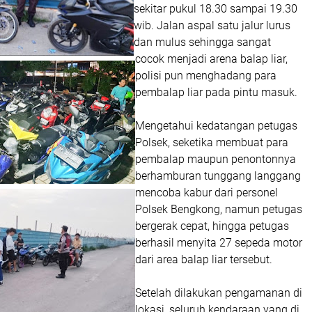
sekitar pukul 18.30 sampai 19.30
wib. Jalan aspal satu jalur lurus
dan mulus sehingga sangat
cocok menjadi arena balap liar,
polisi pun menghadang para
pembalap liar pada pintu masuk.
Mengetahui kedatangan petugas
Polsek, seketika membuat para
pembalap maupun penontonnya
berhamburan tunggang langgang
mencoba kabur dari personel
Polsek Bengkong, namun petugas
bergerak cepat, hingga petugas
berhasil menyita 27 sepeda motor
dari area balap liar tersebut.
Setelah dilakukan pengamanan di
lokasi, seluruh kendaraan yang di