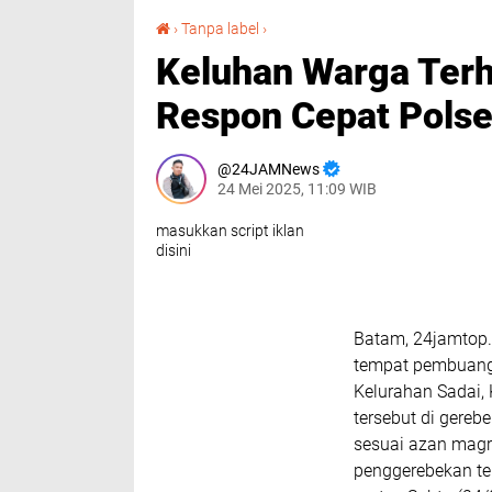
Keluhan Warga Terhadap Aksi Balap Liar di Respon Cepat Polsek Bengkong.
›
Tanpa label
›
Keluhan Warga Terha
Respon Cepat Pols
24JAMNews
24 Mei 2025, 11:09 WIB
masukkan script iklan
disini
Batam, 24jamtop.
tempat pembuang
Kelurahan Sadai,
tersebut di gereb
sesuai azan magri
penggerebekan te