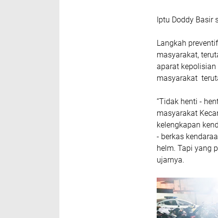
Iptu Doddy Basir
Langkah preventi
masyarakat, teru
aparat kepolisi
masyarakat terut
“Tidak henti - h
masyarakat Keca
kelengkapan kend
- berkas kendara
helm. Tapi yang p
ujarnya.