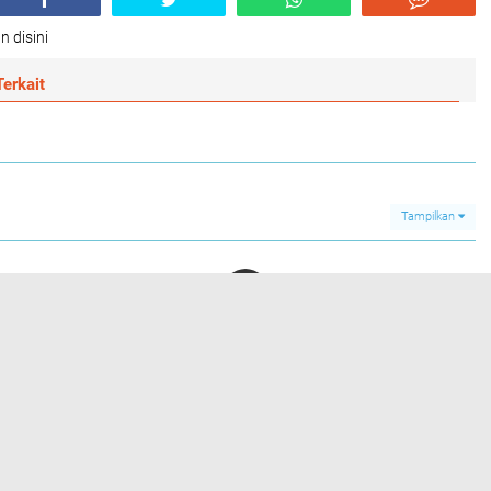
n disini
erkait
Tampilkan
DELI SERDANG
EKONOMI
KESEHATAN
MEDAN
PERTAHANAN
PILIHAN
OTOMOTIF