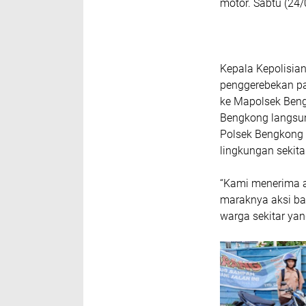
motor. Sabtu (24/
Kepala Kepolisian
penggerebekan pa
ke Mapolsek Beng
Bengkong langsung
Polsek Bengkong 
lingkungan sekita
“Kami menerima 
maraknya aksi ba
warga sekitar yan