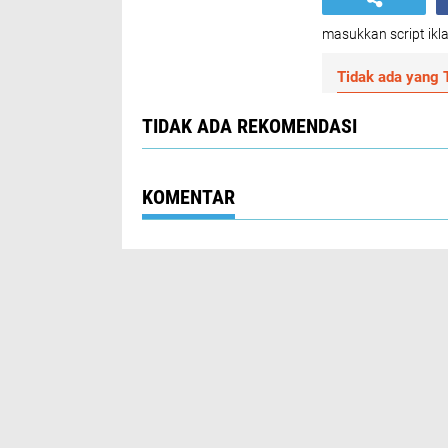
masukkan script ikla
Tidak ada yang T
TIDAK ADA REKOMENDASI
KOMENTAR
BISNIS
BOLA
HEADLINE
KEHUTANAN
NASIONAL
PARIWISATA
SPORT
SUMUT