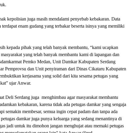
uk.
ak kepolisian juga masih mendalami penyebab kebakaran. Data
 terdapat enam gudang yang terbakar beserta isinya yang memiliki
sih kepada pihak yang telah banyak membantu, “kami ucapkan
a masyarakat yang telah banyak membantu kami di lapangan dan
isdamkarmat Pemko Medan, Unit Damkar Kabupaten Serdang
r Pemprovsu dan Unit penyiraman dari Dinas Cikataru Kabupaten
embuktikan kerjasama yang solid dari kita sesama petugas yang
kat” ujar Anwar.
mat Deli Serdang juga menghimbau agar masyarakat membantu
damkan kebakaran, karena tidak ada petugas damkar yang sengaja
pi semakin membesar, semua ingin cepat padam dan tanpa ada
a petugas damkar juga punya keluarga yang sedang menantinya di
gas jadi untuk itu dimohon jangan menghujat atau memaki petugas
ng menyelamatakan orang lain" kata Anwar.@red