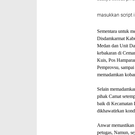
masukkan script i
Sementara untuk m
Disdamkarmat Kabu
Medan dan Unit Da
kebakaran di Cemara
Kuis, Pos Hamparan
Pemprovsu, sampai 
memadamkan kobara
Selain memadamkan 
pihak Camat setempa
baik di Kecamatan 
dikhawatirkan kond
Anwar memastikan h
petugas, Namun, se