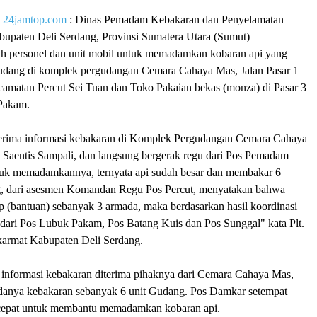
|
24jamtop.com
: Dinas Pemadam Kebakaran dan Penyelamatan
upaten Deli Serdang, Provinsi Sumatera Utara (Sumut)
h personel dan unit mobil untuk memadamkan kobaran api yang
udang di komplek pergudangan Cemara Cahaya Mas, Jalan Pasar 1
camatan Percut Sei Tuan dan Toko Pakaian bekas (monza) di Pasar 3
 Pakam.
erima informasi kebakaran di Komplek Pergudangan Cemara Cahaya
1 Saentis Sampali, dan langsung bergerak regu dari Pos Pemadam
tuk memadamkannya, ternyata api sudah besar dan membakar 6
g, dari asesmen Komandan Regu Pos Percut, menyatakan bahwa
p (bantuan) sebanyak 3 armada, maka berdasarkan hasil koordinasi
 dari Pos Lubuk Pakam, Pos Batang Kuis dan Pos Sunggal" kata Plt.
armat Kabupaten Deli Serdang.
nformasi kebakaran diterima pihaknya dari Cemara Cahaya Mas,
anya kebakaran sebanyak 6 unit Gudang. Pos Damkar setempat
 cepat untuk membantu memadamkan kobaran api.