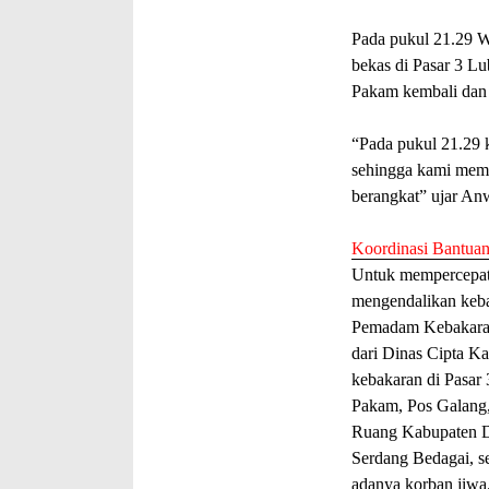
Pada pukul 21.29 W
bekas di Pasar 3 L
Pakam kembali dan
“Pada pukul 21.29 
sehingga kami mem
berangkat” ujar An
Koordinasi Bantua
Untuk mempercepat
mengendalikan keba
Pemadam Kebakaran
dari Dinas Cipta K
kebakaran di Pasar 
Pakam, Pos Galang, 
Ruang Kabupaten De
Serdang Bedagai, s
adanya korban jiwa