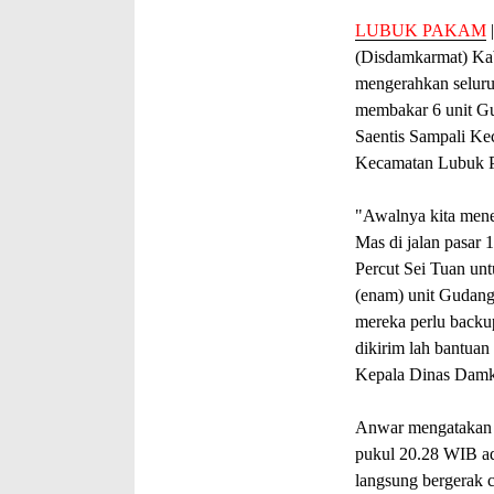
LUBUK PAKAM
(Disdamkarmat) Kab
mengerahkan seluru
membakar 6 unit G
Saentis Sampali Ke
Kecamatan Lubuk
"Awalnya kita men
Mas di jalan pasar 
Percut Sei Tuan un
(enam) unit Gudan
mereka perlu backu
dikirim lah bantuan
Kepala Dinas Damk
Anwar mengatakan i
pukul 20.28 WIB ad
langsung bergerak