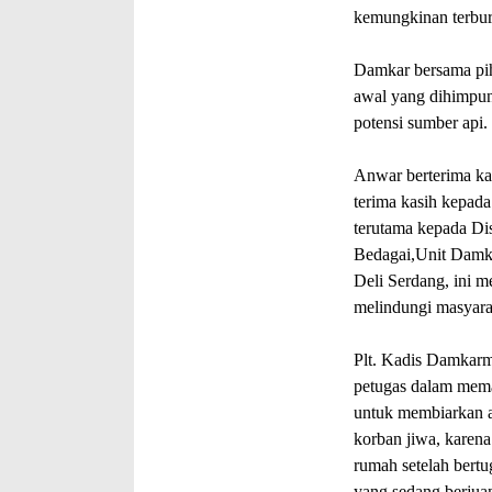
kemungkinan terbur
Damkar bersama pih
awal yang dihimpun
potensi sumber api.
Anwar berterima ka
terima kasih kepad
terutama kepada D
Bedagai,Unit Damka
Deli Serdang, ini m
melindungi masyara
Plt. Kadis Damkar
petugas dalam mema
untuk membiarkan a
korban jiwa, karen
rumah setelah bertu
yang sedang berjua