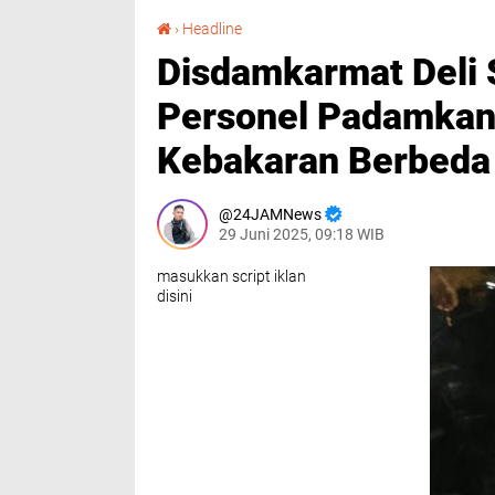
Disdamkarmat Deli Serdang Kerahkan Seluruh Personel Padamkan Kebakaran, Pada 2 Lokasi Kebakaran Berbeda di Waktu Yang Bersamaan
›
Headline
Disdamkarmat Deli 
Personel Padamkan 
Kebakaran Berbeda
24JAMNews
29 Juni 2025, 09:18 WIB
masukkan script iklan
disini