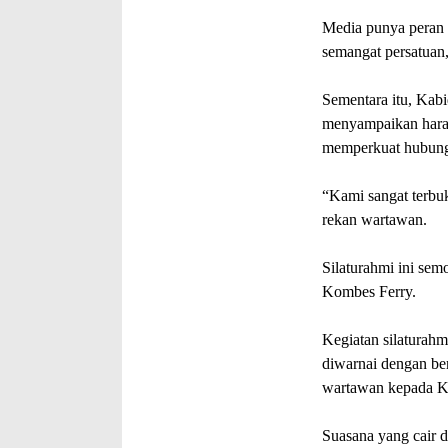
Media punya peran 
semangat persatuan
Sementara itu, Kab
menyampaikan harap
memperkuat hubunga
“Kami sangat terbu
rekan wartawan.
Silaturahmi ini semo
Kombes Ferry.
Kegiatan silaturahmi
diwarnai dengan ber
wartawan kepada Ka
Suasana yang cair 