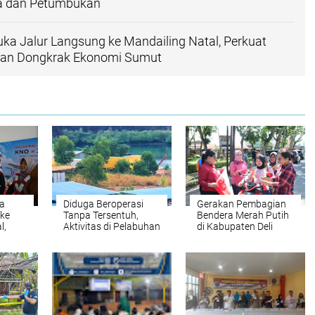
a dan Petumbukan
a Jalur Langsung ke Mandailing Natal, Perkuat
 dan Dongkrak Ekonomi Sumut
a
Diduga Beroperasi
Gerakan Pembagian
 ke
Tanpa Tersentuh,
Bendera Merah Putih
l,
Aktivitas di Pelabuhan
di Kabupaten Deli
vitas
Tikus Barelang
Serdang
Kembali Disorot,
Pengawasan Aparat
Dipertanyakan