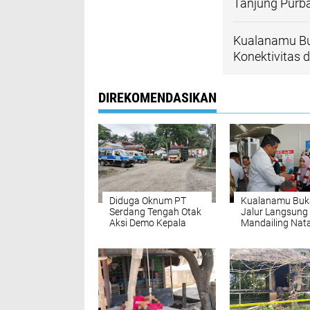
Tanjung Purb
Kualanamu Buk
Konektivitas
DIREKOMENDASIKAN
Diduga Oknum PT
Kualanamu Buk
Serdang Tengah Otak
Jalur Langsung
Aksi Demo Kepala
Mandailing Nata
Desa Tanjung Purba
Perkuat Konekti
dan Petumbukan
dan Dongkrak
Ekonomi Sumut