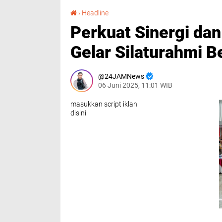
Perkuat Sinergi dan Keakraban, Kapolda Sumut Gelar Silaturahmi Bersama Wartawan
›
Headline
Perkuat Sinergi da
Gelar Silaturahmi 
24JAMNews
06 Juni 2025, 11:01 WIB
masukkan script iklan
disini