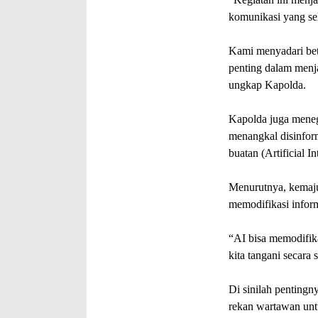
komunikasi yang seh
Kami menyadari bet
penting dalam menj
ungkap Kapolda.
Kapolda juga mene
menangkal disinfor
buatan (Artificial I
Menurutnya, kemaju
memodifikasi infor
“AI bisa memodifika
kita tangani secara 
Di sinilah pentingny
rekan wartawan unt