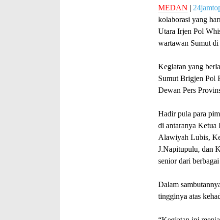
MEDAN
|
24jamto
kolaborasi yang ha
Utara Irjen Pol Wh
wartawan Sumut di 
Kegiatan yang berl
Sumut Brigjen Pol 
Dewan Pers Provin
Hadir pula para pim
di antaranya Ketua 
Alawiyah Lubis, Ke
J.Napitupulu, dan 
senior dari berbaga
Dalam sambutannya,
tingginya atas keha
“Kegiatan ini men