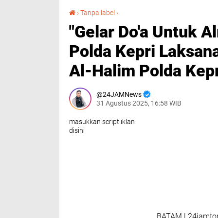
"Gelar Do'a Untuk Almarhum Affan Kurniawan" Polda Kepri Laksanakan Shalat Ghaib di Masjid Al-Halim Polda Kepri.
›
Tanpa label
›
"Gelar Do'a Untuk 
Polda Kepri Laksana
Al-Halim Polda Kepr
24JAMNews
31 Agustus 2025, 16:58 WIB
masukkan script iklan
disini
BATAM | 24jamtop