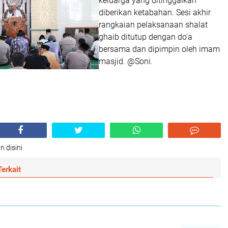
keluarga yang ditinggalkan
diberikan ketabahan. Sesi akhir
rangkaian pelaksanaan shalat
ghaib ditutup dengan do'a
bersama dan dipimpin oleh imam
masjid. @Soni.
n disini
erkait