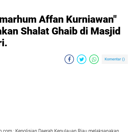
Almarhum Affan Kurniawan"
kan Shalat Ghaib di Masjid
i.
Komentar (
)
.com : Kepolisian Daerah Kepulauan Riau melaksanakan