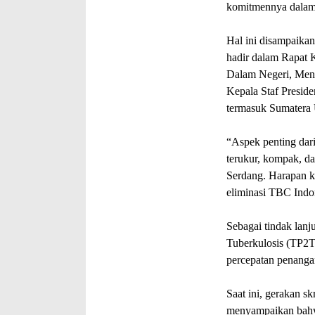
komitmennya dalam 
Hal ini disampaika
hadir dalam Rapat 
Dalam Negeri, Ment
Kepala Staf Preside
termasuk Sumatera 
“Aspek penting dari
terukur, kompak, d
Serdang. Harapan ki
eliminasi TBC Indon
Sebagai tindak lan
Tuberkulosis (TP2T
percepatan penanga
Saat ini, gerakan sk
menyampaikan bahwa