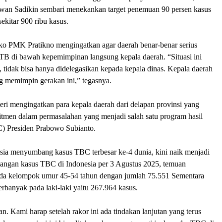
an Sadikin sembari menekankan target penemuan 90 persen kasus
sekitar 900 ribu kasus.
ko PMK Pratikno mengingatkan agar daerah benar-benar serius
 di bawah kepemimpinan langsung kepala daerah. “Situasi ini
, tidak bisa hanya didelegasikan kepada kepala dinas. Kepala daerah
g memimpin gerakan ini,” tegasnya.
ri mengingatkan para kepala daerah dari delapan provinsi yang
itmen dalam permasalahan yang menjadi salah satu program hasil
C) Presiden Prabowo Subianto.
ia menyumbang kasus TBC terbesar ke-4 dunia, kini naik menjadi
angan kasus TBC di Indonesia per 3 Agustus 2025, temuan
ada
kelompok umur 45-54 tahun dengan jumlah 75.551 Sementara
terbanyak pada laki-laki yaitu 267.964 kasus.
n. Kami harap setelah rakor ini ada tindakan lanjutan yang terus