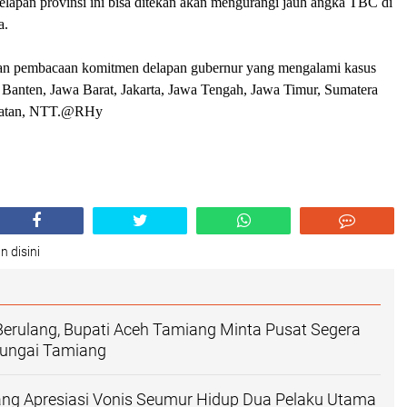
elapan provinsi ini bisa ditekan akan mengurangi jauh angka TBC di
a.
gan pembacaan komitmen delapan gubernur yang mengalami kasus
 Banten, Jawa Barat, Jakarta, Jawa Tengah, Jawa Timur, Sumatera
elatan, NTT.@RHy
n disini
Berulang, Bupati Aceh Tamiang Minta Pusat Segera
Sungai Tamiang
ang Apresiasi Vonis Seumur Hidup Dua Pelaku Utama