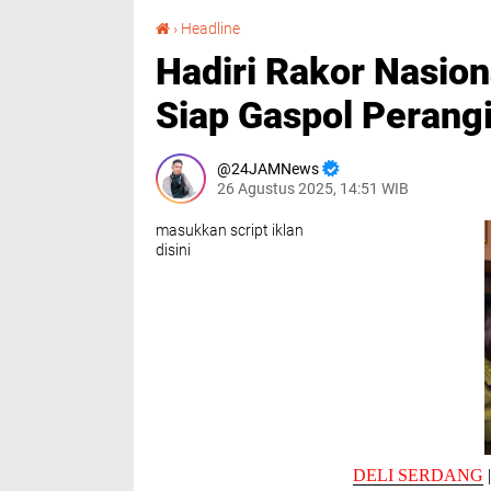
Hadiri Rakor Nasional, Asri Ludin Tambunan Siap Gaspol Perangi TBC
›
Headline
Hadiri Rakor Nasion
Siap Gaspol Perang
24JAMNews
26 Agustus 2025, 14:51 WIB
masukkan script iklan
disini
DELI SERDANG