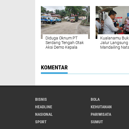
Uji DLH
Anak, Sepakat
Wujudkan Kabu
Ramah Anak
Diduga Oknum PT
Kualanamu Buk
Serdang Tengah Otak
Jalur Langsung
Aksi Demo Kepala
Mandailing Nata
Desa Tanjung Purba
Perkuat Konekti
dan Petumbukan
dan Dongkrak
Ekonomi Sumut
KOMENTAR
BISNIS
BOLA
HEADLINE
KEHUTANAN
NASIONAL
PARIWISATA
SPORT
SUMUT