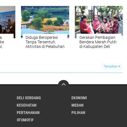
Rukun Sembiring:
Satresnarkoba
paten
Rangkul dan Ayomi
Polresta Deli Serdang
Semua
a
Diduga Beroperasi
Gerakan Pembagian
 ke
Tanpa Tersentuh,
Bendera Merah Putih
l,
Aktivitas di Pelabuhan
di Kabupaten Deli
vitas
Tikus Barelang
Serdang
Kembali Disorot,
Pengawasan Aparat
Dipertanyakan
Tampilkan
DELI SERDANG
EKONOMI
KESEHATAN
MEDAN
PERTAHANAN
PILIHAN
OTOMOTIF