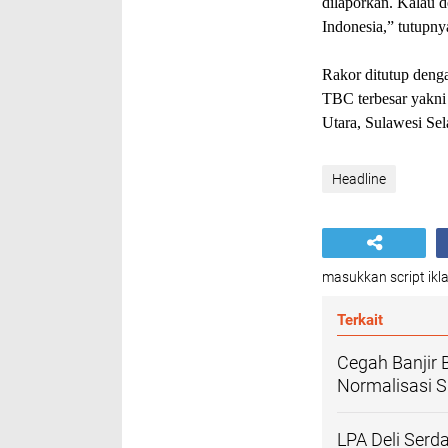
dilaporkan. Kalau d
Indonesia,” tutupny
Rakor ditutup den
TBC terbesar yakni
Utara, Sulawesi S
Headline
masukkan script ikla
Terkait
Cegah Banjir 
Normalisasi 
LPA Deli Serd