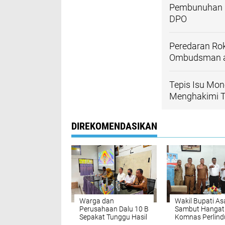
Pembunuhan Pe
DPO
Peredaran Rok
Ombudsman ag
Tepis Isu Mon
Menghakimi T
DIREKOMENDASIKAN
Warga dan
Wakil Bupati A
Perusahaan Dalu 10 B
Sambut Hangat
Sepakat Tunggu Hasil
Komnas Perlin