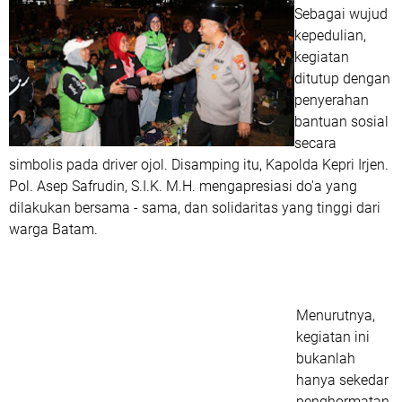
Sebagai wujud
kepedulian,
kegiatan
ditutup dengan
penyerahan
bantuan sosial
secara
simbolis pada driver ojol. Disamping itu, Kapolda Kepri Irjen.
Pol. Asep Safrudin, S.I.K. M.H. mengapresiasi do'a yang
dilakukan bersama - sama, dan solidaritas yang tinggi dari
warga Batam.
Menurutnya,
kegiatan ini
bukanlah
hanya sekedar
penghormatan