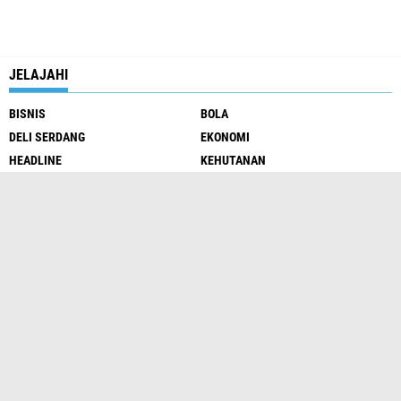
JELAJAHI
BISNIS
BOLA
DELI SERDANG
EKONOMI
HEADLINE
KEHUTANAN
KESEHATAN
MEDAN
NASIONAL
PARIWISATA
PERTAHANAN
PILIHAN
SPORT
SUMUT
OTOMOTIF
@24jamtop