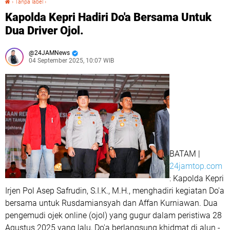
›
Tanpa label
›
Kapolda Kepri Hadiri Do'a Bersama Untuk
Dua Driver Ojol.
24JAMNews
04 September 2025, 10:07 WIB
BATAM |
24jamtop.com
: Kapolda Kepri
Irjen Pol Asep Safrudin, S.I.K., M.H., menghadiri kegiatan Do'a
bersama untuk Rusdamiansyah dan Affan Kurniawan. Dua
pengemudi ojek online (ojol) yang gugur dalam peristiwa 28
Agustus 2025 yang lalu, Do'a berlangsung khidmat di alun -