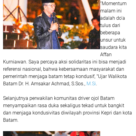
“Momentum
malam ini
adalah do'a
tulus dari
beberapa
unsur untuk
saudara kita
Affan
Kurniawan. Saya percaya aksi solidaritas ini bisa menjadi
referensi nasional, bahwa kebersamaan masyarakat dan
pemerintah menjaga batam tetap kondusif, "Ujar Walikota
Batam Dr. H. Amsakar Achmad, S.Sos.,
M.Si
.
Selanjutnya perwakilan komunitas driver ojol Batam
menyampaikan rasa duka sekaligus tekad untuk bangkit
dan menjaga kondusivitas diwilayah provinsi Kepri dan kota
Batam.