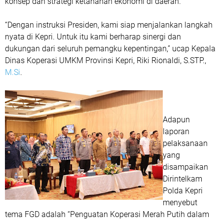
konsep dan strategi ketahanan ekonomi di daerah.
“Dengan instruksi Presiden, kami siap menjalankan langkah
nyata di Kepri. Untuk itu kami berharap sinergi dan
dukungan dari seluruh pemangku kepentingan,” ucap Kepala
Dinas Koperasi UMKM Provinsi Kepri, Riki Rionaldi, S.STP.,
M.Si
.
Adapun
laporan
pelaksanaan
yang
disampaikan
Dirintelkam
Polda Kepri
menyebut
tema FGD adalah “Penguatan Koperasi Merah Putih dalam