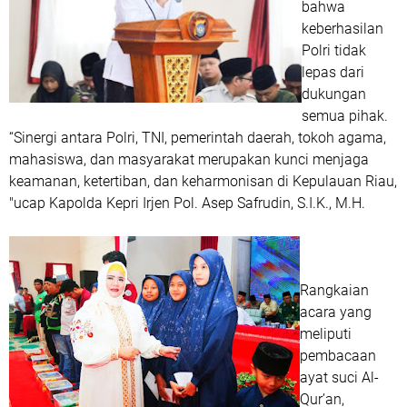
bahwa
keberhasilan
Polri tidak
lepas dari
dukungan
semua pihak.
“Sinergi antara Polri, TNI, pemerintah daerah, tokoh agama,
mahasiswa, dan masyarakat merupakan kunci menjaga
keamanan, ketertiban, dan keharmonisan di Kepulauan Riau,
"ucap Kapolda Kepri Irjen Pol. Asep Safrudin, S.I.K., M.H.
Rangkaian
acara yang
meliputi
pembacaan
ayat suci Al-
Qur’an,