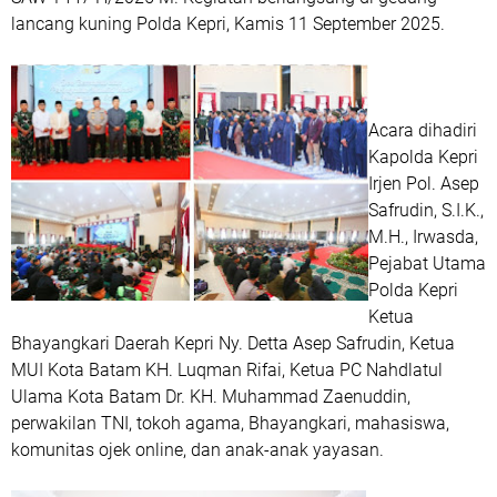
lancang kuning Polda Kepri, Kamis 11 September 2025.
Acara dihadiri
Kapolda Kepri
Irjen Pol. Asep
Safrudin, S.I.K.,
M.H., Irwasda,
Pejabat Utama
Polda Kepri
Ketua
Bhayangkari Daerah Kepri Ny. Detta Asep Safrudin, Ketua
MUI Kota Batam KH. Luqman Rifai, Ketua PC Nahdlatul
Ulama Kota Batam Dr. KH. Muhammad Zaenuddin,
perwakilan TNI, tokoh agama, Bhayangkari, mahasiswa,
komunitas ojek online, dan anak-anak yayasan.