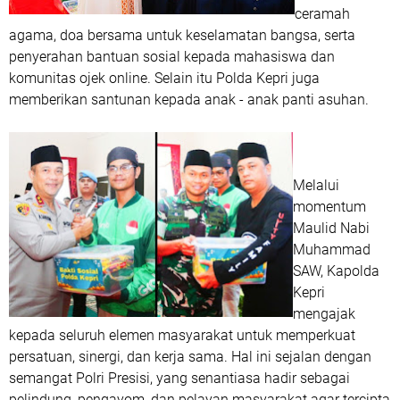
ceramah
agama, doa bersama untuk keselamatan bangsa, serta
penyerahan bantuan sosial kepada mahasiswa dan
komunitas ojek online. Selain itu Polda Kepri juga
memberikan santunan kepada anak - anak panti asuhan.
Melalui
momentum
Maulid Nabi
Muhammad
SAW, Kapolda
Kepri
mengajak
kepada seluruh elemen masyarakat untuk memperkuat
persatuan, sinergi, dan kerja sama. Hal ini sejalan dengan
semangat Polri Presisi, yang senantiasa hadir sebagai
pelindung, pengayom, dan pelayan masyarakat agar tercipta