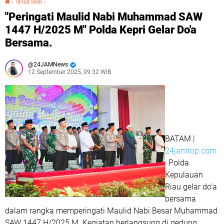
›
Tanpa label
›
"Peringati Maulid Nabi Muhammad SAW
1447 H/2025 M" Polda Kepri Gelar Do'a
Bersama.
24JAMNews
12 September 2025, 09:32 WIB
BATAM |
24jamtop.com
: Polda
Kepulauan
Riau gelar do'a
bersama
dalam rangka memperingati Maulid Nabi Besar Muhammad
SAW 1447 H/2025 M. Kegiatan berlangsung di gedung