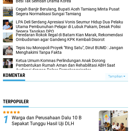
Besi Tak Seindah Drama Korea
Cegah Banjir Berulang, Bupati Aceh Tamiang Minta Pusat
Segera Normalisasi Sungai Tamiang
LPA Deli Serdang Apresiasi Vonis Seumur Hidup Dua Pelaku
Utama Pembunuhan Pelajar di Lubuk Pakam, Desak Polisi
Segera Tangkap DPO
Peredaran Rokok Ilegal di Batam Kian Marak, Rekomendasi
Ombudsman agar Gandeng KPK Kembali Disorot
Tepis Isu Monopoli Proyek "Ring Satu", Dirut BUMD : Jangan
Menghakimi Tanpa Fakta
Ketua Umum Komnas Perlindungan Anak Dorong
Pembentukan Rumah Aman dan Rehabilitasi ABH Saat
Audiensi dengan Polres Pematangsiantar
KOMENTAR
Tampilkan
TERPOPULER
Warga dan Perusahaan Dalu 10 B
Sepakat Tunggu Hasil Uji DLH