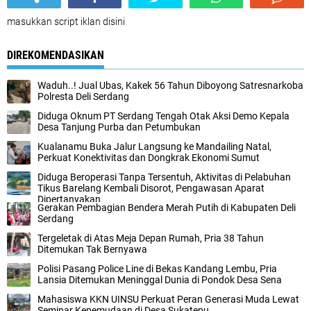
masukkan script iklan disini
DIREKOMENDASIKAN
Waduh..! Jual Ubas, Kakek 56 Tahun Diboyong Satresnarkoba
Polresta Deli Serdang
Diduga Oknum PT Serdang Tengah Otak Aksi Demo Kepala
Desa Tanjung Purba dan Petumbukan
Kualanamu Buka Jalur Langsung ke Mandailing Natal,
Perkuat Konektivitas dan Dongkrak Ekonomi Sumut
Diduga Beroperasi Tanpa Tersentuh, Aktivitas di Pelabuhan
Tikus Barelang Kembali Disorot, Pengawasan Aparat
Dipertanyakan
Gerakan Pembagian Bendera Merah Putih di Kabupaten Deli
Serdang
Tergeletak di Atas Meja Depan Rumah, Pria 38 Tahun
Ditemukan Tak Bernyawa
Polisi Pasang Police Line di Bekas Kandang Lembu, Pria
Lansia Ditemukan Meninggal Dunia di Pondok Desa Sena
Mahasiswa KKN UINSU Perkuat Peran Generasi Muda Lewat
Seminar Kepemudaan di Desa Sukatepu