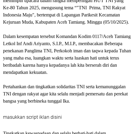
memimpin upacara dalam rangka memperingati HUT TNI yang
Ke-80 Tahun 2025, mengusung tema “"TNI Prima, TNI Rakyat
Indonesia Maju", bertempat di Lapangan Parikesit Kecamatan
Kejuruan Muda, Kabupaten Aceh Tamiang. Minggu (05/10/2025).
Dalam kesempatan tersebut Komandan Kodim 0117/Aceh Tamiang
Letkol Inf Andi Ariyanto, S.I.P., M.I.P., membacakan Beberapa
penekanan Panglima TNI, Perkokoh iman dan taqwa kepada Tuhan
yang maha esa, luangkan waktu serta luaskan hati untuk terus
beribadah karena hanya kepadanya lah kita berserah diri dan
mendapatkan kekuatan.
Pertahankan dan tingkatkan solidaritas TNI serta kemanunggalan
TNI dengan rakyat agar kita selalu menjadi pemersatu dan perekat
bangsa yang berbineka tunggal Ika.
masukkan script iklan disini
Tingkatkan kewaspadaan dan selalu berhati-hati dalam