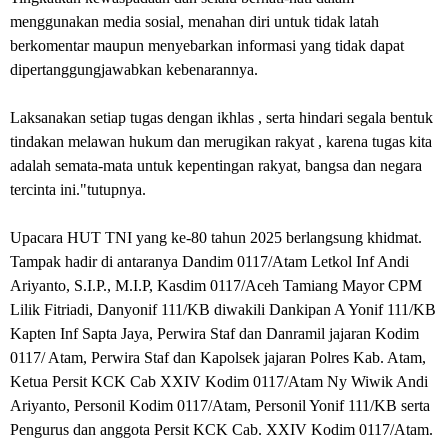
menggunakan media sosial, menahan diri untuk tidak latah
berkomentar maupun menyebarkan informasi yang tidak dapat
dipertanggungjawabkan kebenarannya.
Laksanakan setiap tugas dengan ikhlas , serta hindari segala bentuk
tindakan melawan hukum dan merugikan rakyat , karena tugas kita
adalah semata-mata untuk kepentingan rakyat, bangsa dan negara
tercinta ini."tutupnya.
Upacara HUT TNI yang ke-80 tahun 2025 berlangsung khidmat.
Tampak hadir di antaranya Dandim 0117/Atam Letkol Inf Andi
Ariyanto, S.I.P., M.I.P, Kasdim 0117/Aceh Tamiang Mayor CPM
Lilik Fitriadi, Danyonif 111/KB diwakili Dankipan A Yonif 111/KB
Kapten Inf Sapta Jaya, Perwira Staf dan Danramil jajaran Kodim
0117/ Atam, Perwira Staf dan Kapolsek jajaran Polres Kab. Atam,
Ketua Persit KCK Cab XXIV Kodim 0117/Atam Ny Wiwik Andi
Ariyanto, Personil Kodim 0117/Atam, Personil Yonif 111/KB serta
Pengurus dan anggota Persit KCK Cab. XXIV Kodim 0117/Atam.