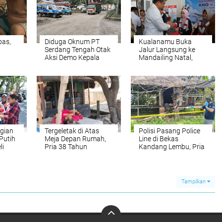
bas,
Diduga Oknum PT
Kualanamu Buka
Serdang Tengah Otak
Jalur Langsung ke
Aksi Demo Kepala
Mandailing Natal,
Desa Tanjung Purba
Perkuat Konektivitas
erdang
dan Petumbukan
dan Dongkrak
Ekonomi Sumut
gian
Tergeletak di Atas
Polisi Pasang Police
Putih
Meja Depan Rumah,
Line di Bekas
li
Pria 38 Tahun
Kandang Lembu, Pria
Ditemukan Tak
Lansia Ditemukan
Bernyawa
Meninggal Dunia di
Pondok Desa Sena
Tampilkan