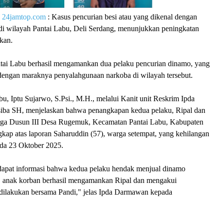
|
24jamtop.com
: Kasus pencurian besi atau yang dikenal dengan
" di wilayah Pantai Labu, Deli Serdang, menunjukkan peningkatan
kan.
ntai Labu berhasil mengamankan dua pelaku pencurian dinamo, yang
 dengan maraknya penyalahgunaan narkoba di wilayah tersebut.
u, Iptu Sujarwo, S.Psi., M.H., melalui Kanit unit Reskrim Ipda
ba SH, menjelaskan bahwa penangkapan kedua pelaku, Ripal dan
rga Dusun III Desa Rugemuk, Kecamatan Pantai Labu, Kabupaten
gkap atas laporan Saharuddin (57), warga setempat, yang kehilangan
da 23 Oktober 2025.
apat informasi bahwa kedua pelaku hendak menjual dinamo
, anak korban berhasil mengamankan Ripal dan mengakui
dilakukan bersama Pandi," jelas Ipda Darmawan kepada