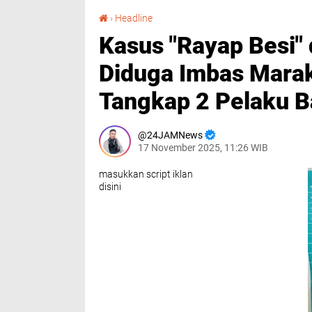
Kasus "Rayap Besi" di Pantai Labu Meningkat, Diduga Imbas Maraknya Narkoba: Polisi Tangkap 2 Pelaku Baru
›
Headline
Kasus "Rayap Besi" 
Diduga Imbas Marak
Tangkap 2 Pelaku B
24JAMNews
17 November 2025, 11:26 WIB
masukkan script iklan
disini