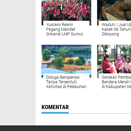
Yusraini Resmi
Waduh..! Jual U
Pegang Mandat
Kakek 56 Tahun
Srikandi LMP Sumut,
Diboyong
Rukun Sembiring:
Satresnarkoba
Rangkul dan Ayomi
Polresta Deli S
Semua
Diduga Beroperasi
Gerakan Pemba
Tanpa Tersentuh,
Bendera Merah 
Aktivitas di Pelabuhan
di Kabupaten De
Tikus Barelang
Serdang
Kembali Disorot,
Pengawasan Aparat
Dipertanyakan
KOMENTAR