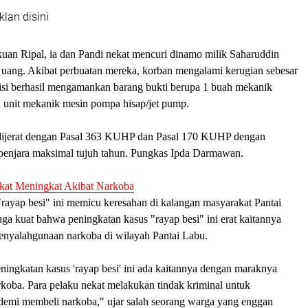
klan disini
uan Ripal, ia dan Pandi nekat mencuri dinamo milik Saharuddin
uang. Akibat perbuatan mereka, korban mengalami kerugian sebesar
isi berhasil mengamankan barang bukti berupa 1 buah mekanik
 unit mekanik mesin pompa hisap/jet pump.
 dijerat dengan Pasal 363 KUHP dan Pasal 170 KUHP dengan
enjara maksimal tujuh tahun. Pungkas Ipda Darmawan.
kat Meningkat Akibat Narkoba
rayap besi" ini memicu keresahan di kalangan masyarakat Pantai
a kuat bahwa peningkatan kasus "rayap besi" ini erat kaitannya
nyalahgunaan narkoba di wilayah Pantai Labu.
ingkatan kasus 'rayap besi' ini ada kaitannya dengan maraknya
koba. Para pelaku nekat melakukan tindak kriminal untuk
emi membeli narkoba," ujar salah seorang warga yang enggan