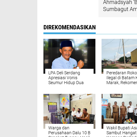
Ahmadsyah ‘Bu
Sumbagut Am
DIREKOMENDASIKAN
LPA Deli Serdang
Peredaran Roko
Apresiasi Vonis
Ilegal di Batam 
Seumur Hidup Dua
Marak, Rekome
Pelaku Utama
Ombudsman ag
Pembunuhan Pelajar
Gandeng KPK
di Lubuk Pakam,
Kembali Disorot
Desak Polisi Segera
Tangkap DPO
Warga dan
Wakil Bupati A
Perusahaan Dalu 10 B
Sambut Hangat