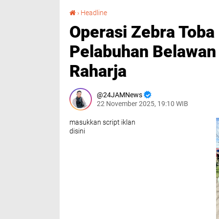
Operasi Zebra Toba 2025 Dimulai! Polres Pelabuhan Belawan Gandeng Organda dan Jasa Raharja
›
Headline
Operasi Zebra Toba 
Pelabuhan Belawan
Raharja
24JAMNews
22 November 2025, 19:10 WIB
masukkan script iklan
disini