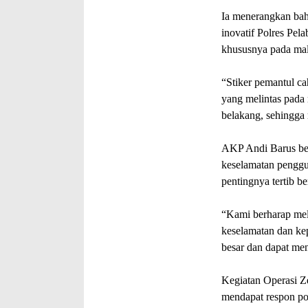
Ia menerangkan bah
inovatif Polres Pel
khususnya pada mal
“Stiker pemantul ca
yang melintas pada 
belakang, sehingga r
AKP Andi Barus ber
keselamatan penggu
pentingnya tertib ber
“Kami berharap mel
keselamatan dan kep
besar dan dapat me
Kegiatan Operasi Ze
mendapat respon po