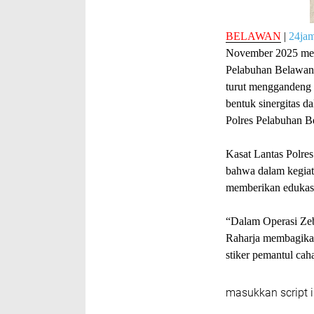
BELAWAN
|
24ja
November 2025 mela
Pelabuhan Belawan,
turut menggandeng 
bentuk sinergitas d
Polres Pelabuhan B
Kasat Lantas Polre
bahwa dalam kegiata
memberikan edukasi
“Dalam Operasi Zeb
Raharja membagikan
stiker pemantul cah
masukkan script i