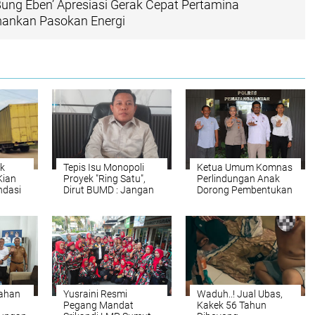
ng Eben’ Apresiasi Gerak Cepat Pertamina
ankan Pasokan Energi
k
Tepis Isu Monopoli
Ketua Umum Komnas
Kian
Proyek "Ring Satu",
Perlindungan Anak
ndasi
Dirut BUMD : Jangan
Dorong Pembentukan
ar
Menghakimi Tanpa
Rumah Aman dan
Fakta
Rehabilitasi ABH Saat
Audiensi dengan
Polres
Pematangsiantar
sahan
Yusraini Resmi
Waduh..! Jual Ubas,
Pegang Mandat
Kakek 56 Tahun