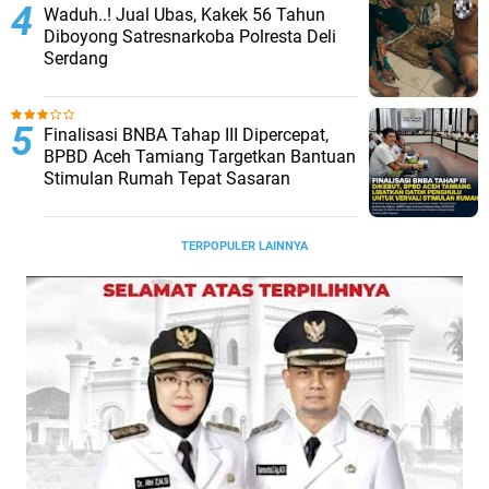
Waduh..! Jual Ubas, Kakek 56 Tahun
Diboyong Satresnarkoba Polresta Deli
Serdang
Finalisasi BNBA Tahap III Dipercepat,
BPBD Aceh Tamiang Targetkan Bantuan
Stimulan Rumah Tepat Sasaran
TERPOPULER LAINNYA