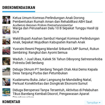
DIREKOMENDASIKAN
Ketua Umum Komnas Perlindungan Anak Dorong
Pembentukan Rumah Aman dan Rehabilitasi ABH Saat
Audiensi dengan Polres Pematangsiantar
Warga dan Perusahaan Dalu 10 B Sepakat Tunggu Hasil Uji
DLH
Wakil Bupati Asahan Sambut Hangat Komnas Perlindungan
Anak, Sepakat Wujudkan Kabupaten Ramah Anak
Yusraini Resmi Pegang Mandat Srikandi LMP Sumut, Rukun
Sembiring: Rangkul dan Ayomi Semua
Waduh..! Jual Ubas, Kakek 56 Tahun Diboyong Satresnarkoba
Polresta Deli Serdang
Diduga Oknum PT Serdang Tengah Otak Aksi Demo Kepala
Desa Tanjung Purba dan Petumbukan
Kualanamu Buka Jalur Langsung ke Mandailing Natal,
Perkuat Konektivitas dan Dongkrak Ekonomi Sumut
Diduga Beroperasi Tanpa Tersentuh, Aktivitas di Pelabuhan
Tikus Barelang Kembali Disorot, Pengawasan Aparat
Dipertanyakan
KOMENTAR
Tampilkan