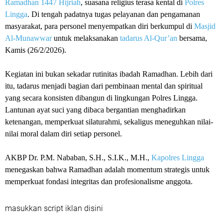
Ramadhan 1447 Hijriah
, suasana religius terasa kental di
Polres
Lingga
. Di tengah padatnya tugas pelayanan dan pengamanan
masyarakat, para personel menyempatkan diri berkumpul di
Masjid
Al-Munawwar
untuk melaksanakan
tadarus Al-Qur’an
bersama,
Kamis (26/2/2026).
Kegiatan ini bukan sekadar rutinitas ibadah Ramadhan. Lebih dari
itu, tadarus menjadi bagian dari pembinaan mental dan spiritual
yang secara konsisten dibangun di lingkungan Polres Lingga.
Lantunan ayat suci yang dibaca bergantian menghadirkan
ketenangan, memperkuat silaturahmi, sekaligus meneguhkan nilai-
nilai moral dalam diri setiap personel.
AKBP Dr. P.M. Nababan, S.H., S.I.K., M.H.,
Kapolres Lingga
menegaskan bahwa Ramadhan adalah momentum strategis untuk
memperkuat fondasi integritas dan profesionalisme anggota.
masukkan script iklan disini