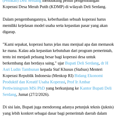
(Pemkab) Deli Serdang
mendukung penuh pengembangan
Koperasi Desa Merah Putih (KDMP) di wilayah Deli Serdang.
Dalam pengembangannya, keberhasilan sebuah koperasi harus
memiliki kejelasan model usaha serta kepastian pasar yang akan
digarap.
"Kami sepakat, koperasi harus jelas mau menjual apa dan memasok
ke mana. Kalau ada kepastian kebutuhan dari program pemerintah,
tentu ini menjadi peluang besar bagi koperasi desa untuk
berkembang dan berdaya saing," ujar
Bupati Deli Serdang
,
dr H
Asri Ludin Tambunan
kepada Staf Khusus (Stafsus) Menteri
Koperasi Republik Indonesia (Menkop RI)
Bidang Ekonomi
Produktif dan Kreatif Usaha Koperasi
,
Prof Ir Ambar
Pertiwiningrum MSi PhD
yang berkunjung ke
Kantor Bupati Deli
Serdang
, Jumat (27/2/2026).
Di sisi lain, Bupati juga mendorong adanya petunjuk teknis (juknis)
yang lebih konkret sebagai dasar bagi pemerintah daerah dalam