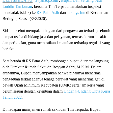
DELI SERDANG
|
24jamtop.com
:
Bupati Deli Serdang
,
Asri
Luddin Tambunan
, bersama Tim Terpadu melakukan inspeksi
mendadak (sidak) ke
RS Patar Asih
dan
Thongs Inn
di Kecamatan
Beringin, Selasa (3/3/2026).
‎Sidak tersebut merupakan bagian dari pengawasan terhadap seluruh
tempat usaha di bidang jasa dan pelayanan, termasuk rumah sakit
dan perhotelan, guna memastikan kepatuhan terhadap regulasi yang
berlaku.
‎Saat berada di RS Patar Asih, rombongan bupati diterima langsung
oleh Direktur Rumah Sakit, dr. Royyan Ashri, M.K.M. Dalam
arahannya, Bupati menyampaikan bahwa pihaknya menerima
pengaduan terkait adanya tenaga perawat yang menerima gaji di
bawah Upah Minimum Kabupaten (UMK) serta jam kerja yang
belum sesuai dengan ketentuan dalam
Undang-Undang Cipta Kerja
Tahun 2022
.
‎Di hadapan manajemen rumah sakit dan Tim Terpadu, Bupati