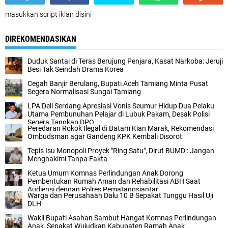
masukkan script iklan disini
DIREKOMENDASIKAN
Duduk Santai di Teras Berujung Penjara, Kasat Narkoba: Jeruji
Besi Tak Seindah Drama Korea
Cegah Banjir Berulang, Bupati Aceh Tamiang Minta Pusat
Segera Normalisasi Sungai Tamiang
LPA Deli Serdang Apresiasi Vonis Seumur Hidup Dua Pelaku
Utama Pembunuhan Pelajar di Lubuk Pakam, Desak Polisi
Segera Tangkap DPO
Peredaran Rokok Ilegal di Batam Kian Marak, Rekomendasi
Ombudsman agar Gandeng KPK Kembali Disorot
Tepis Isu Monopoli Proyek "Ring Satu", Dirut BUMD : Jangan
Menghakimi Tanpa Fakta
Ketua Umum Komnas Perlindungan Anak Dorong
Pembentukan Rumah Aman dan Rehabilitasi ABH Saat
Audiensi dengan Polres Pematangsiantar
Warga dan Perusahaan Dalu 10 B Sepakat Tunggu Hasil Uji
DLH
Wakil Bupati Asahan Sambut Hangat Komnas Perlindungan
Anak, Sepakat Wujudkan Kabupaten Ramah Anak