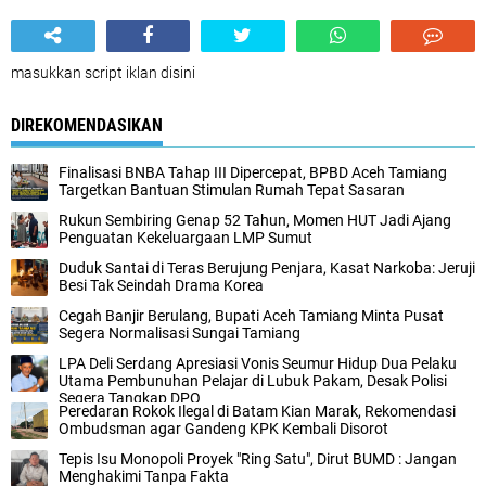
masukkan script iklan disini
DIREKOMENDASIKAN
Finalisasi BNBA Tahap III Dipercepat, BPBD Aceh Tamiang
Targetkan Bantuan Stimulan Rumah Tepat Sasaran
Rukun Sembiring Genap 52 Tahun, Momen HUT Jadi Ajang
Penguatan Kekeluargaan LMP Sumut
Duduk Santai di Teras Berujung Penjara, Kasat Narkoba: Jeruji
Besi Tak Seindah Drama Korea
Cegah Banjir Berulang, Bupati Aceh Tamiang Minta Pusat
Segera Normalisasi Sungai Tamiang
LPA Deli Serdang Apresiasi Vonis Seumur Hidup Dua Pelaku
Utama Pembunuhan Pelajar di Lubuk Pakam, Desak Polisi
Segera Tangkap DPO
Peredaran Rokok Ilegal di Batam Kian Marak, Rekomendasi
Ombudsman agar Gandeng KPK Kembali Disorot
Tepis Isu Monopoli Proyek "Ring Satu", Dirut BUMD : Jangan
Menghakimi Tanpa Fakta