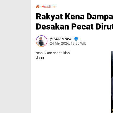
Rakyat Kena Dampak, PLN Cuma Minta Maaf? Desakan Pecat Dirut Menggema
›
Headline
Rakyat Kena Dampa
Desakan Pecat Dir
24JAMNews
24 Mei 2026, 18:35 WIB
masukkan script iklan
disini