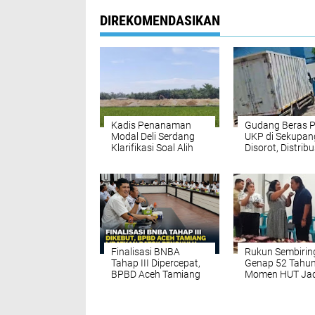
DIREKOMENDASIKAN
Kadis Penanaman
Gudang Beras 
Modal Deli Serdang
UKP di Sekupan
Klarifikasi Soal Alih
Disorot, Distribu
fungsi Lahan Sawah
Kontainer Hamp
Produktif di Pantai
Setiap Hari,
Labu
Transparansi
Dipertanyakan
Finalisasi BNBA
Rukun Sembirin
Tahap III Dipercepat,
Genap 52 Tahun
BPBD Aceh Tamiang
Momen HUT Jad
Targetkan Bantuan
Ajang Penguat
Stimulan Rumah
Kekeluargaan 
Tepat Sasaran
Sumut