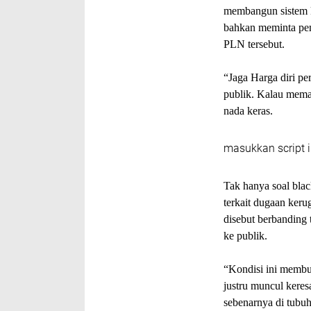
membangun sistem k
bahkan meminta peme
PLN tersebut.
“Jaga Harga diri p
publik. Kalau mema
nada keras.
masukkan script i
Tak hanya soal bla
terkait dugaan ker
disebut berbanding
ke publik.
“Kondisi ini membuat
justru muncul kere
sebenarnya di tubu