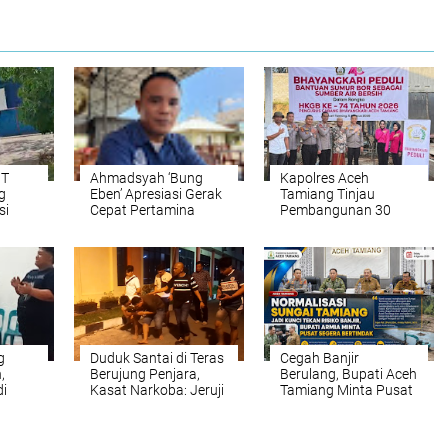
PT
Ahmadsyah ‘Bung
Kapolres Aceh
g
Eben’ Apresiasi Gerak
Tamiang Tinjau
si
Cepat Pertamina
Pembangunan 30
ir
Sumbagut Amankan
Sumur Bor Program
Pasokan Energi
Bhayangkari Peduli
g
Duduk Santai di Teras
Cegah Banjir
,
Berujung Penjara,
Berulang, Bupati Aceh
i
Kasat Narkoba: Jeruji
Tamiang Minta Pusat
an
Besi Tak Seindah
Segera Normalisasi
LMP
Drama Korea
Sungai Tamiang