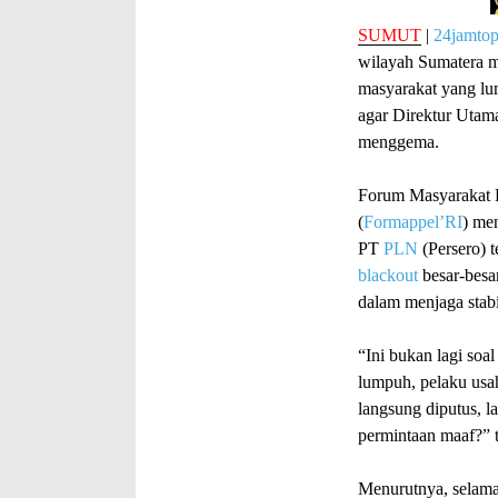
SUMUT
|
24jamto
wilayah Sumatera m
masyarakat yang lu
agar Direktur Uta
menggema.
Forum Masyarakat P
(
Formappel’RI
) men
PT
PLN
(Persero) 
blackout
besar-besa
dalam menjaga stabil
“Ini bukan lagi soal
lumpuh, pelaku usaha
langsung diputus, 
permintaan maaf?” 
Menurutnya, selam