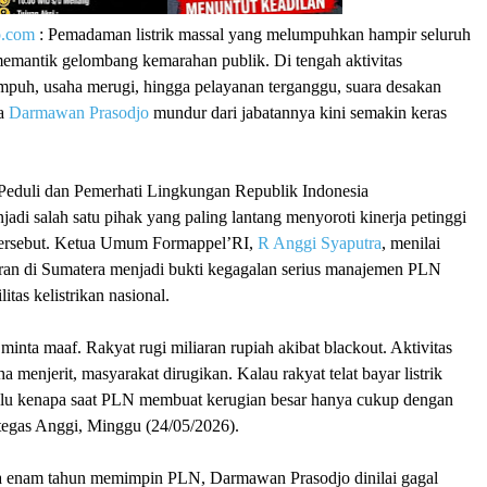
p.com
: Pemadaman listrik massal yang melumpuhkan hampir seluruh
emantik gelombang kemarahan publik. Di tengah aktivitas
mpuh, usaha merugi, hingga pelayanan terganggu, suara desakan
ma
Darmawan Prasodjo
mundur dari jabatannya kini semakin keras
eduli dan Pemerhati Lingkungan Republik Indonesia
jadi salah satu pihak yang paling lantang menyoroti kinerja petinggi
tersebut. Ketua Umum Formappel’RI,
R Anggi Syaputra
, menilai
ran di Sumatera menjadi bukti kegagalan serius manajemen PLN
itas kelistrikan nasional.
 minta maaf. Rakyat rugi miliaran rupiah akibat blackout. Aktivitas
 menjerit, masyarakat dirugikan. Kalau rakyat telat bayar listrik
lalu kenapa saat PLN membuat kerugian besar hanya cukup dengan
tegas Anggi, Minggu (24/05/2026).
a enam tahun memimpin PLN, Darmawan Prasodjo dinilai gagal