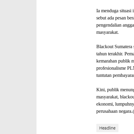
Ia menduga situasi 
sebut ada pesan ber
pengendalian anggar
masyarakat.
Blackout Sumatera s
tahun terakhir. Pem
kemarahan publik m
profesionalisme PLN
tuntutan pembayara
Kini, publik menun
masyarakat, blackou
ekonomi, lumpuhnya 
perusahaan negara
Headline