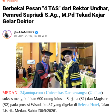
›
Headline
Berbekal Pesan "4 TAS" dari Rektor Undhar,
Pemred Supriadi S.Ag., M.Pd Tekad Kejar
Gelar Doktor
24JAMNews
01 Juni 2026, 14:10 WIB
MEDAN
|
24jamtop.com
:
Universitas Darmawangsa
(
Undhar
)
sukses mengukuhkan 600 orang lulusan Sarjana (S1) dan Magister
(S2) pada prosesi Wisuda ke-37 yang digelar di
Selecta Hotel
, Jalan
Listrik, Medan, Sabtu (30/5/2026).