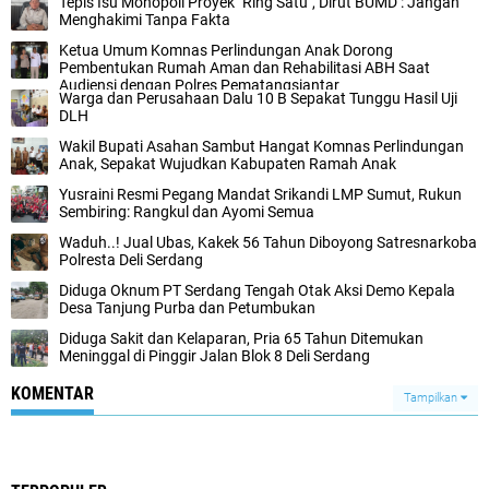
Tepis Isu Monopoli Proyek "Ring Satu", Dirut BUMD : Jangan
Menghakimi Tanpa Fakta
Ketua Umum Komnas Perlindungan Anak Dorong
Pembentukan Rumah Aman dan Rehabilitasi ABH Saat
Audiensi dengan Polres Pematangsiantar
Warga dan Perusahaan Dalu 10 B Sepakat Tunggu Hasil Uji
DLH
Wakil Bupati Asahan Sambut Hangat Komnas Perlindungan
Anak, Sepakat Wujudkan Kabupaten Ramah Anak
Yusraini Resmi Pegang Mandat Srikandi LMP Sumut, Rukun
Sembiring: Rangkul dan Ayomi Semua
Waduh..! Jual Ubas, Kakek 56 Tahun Diboyong Satresnarkoba
Polresta Deli Serdang
Diduga Oknum PT Serdang Tengah Otak Aksi Demo Kepala
Desa Tanjung Purba dan Petumbukan
Diduga Sakit dan Kelaparan, Pria 65 Tahun Ditemukan
Meninggal di Pinggir Jalan Blok 8 Deli Serdang
KOMENTAR
Tampilkan