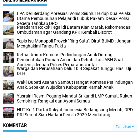
LPA Deli Serdang Apresiasi Vonis Seumur Hidup Dua Pelaku
Utama Pembunuhan Pelajar di Lubuk Pakam, Desak Polisi
Segera Tangkap DPO
Peredaran Rokok Ilegal di Batam Kian Marak, Rekomendasi
Ombudsman agar Gandeng KPK Kembali Disorot
Tepis Isu Monopoli Proyek "Ring Satu", Dirut BUMD : Jangan
Menghakimi Tanpa Fakta
Ketua Umum Komnas Perlindungan Anak Dorong
Pembentukan Rumah Aman dan Rehabilitasi ABH Saat
Audiensi dengan Polres Pematangsiantar
Warga dan Perusahaan Dalu 10 B Sepakat Tunggu Hasil Uji
DLH
Wakil Bupati Asahan Sambut Hangat Komnas Perlindungan
Anak, Sepakat Wujudkan Kabupaten Ramah Anak
Yusraini Resmi Pegang Mandat Srikandi LMP Sumut, Rukun
Sembiring: Rangkul dan Ayomi Semua
HUT Ke-1 Partai Rakyat Indonesia Berlangsung Meriah, DPD
PRI Sumut Siap Hadapi Pemilu 2029 Mendatang
KOMENTAR
Tampilkan