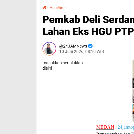
Pemkab Deli Serdang Kawal Penyelesaian Lahan Eks HGU PTPN I Sampali
›
Headline
Pemkab Deli Serdan
Lahan Eks HGU PTP
24JAMNews
10 Juni 2026, 08:10 WIB
masukkan script iklan
disini
MEDAN
|
24jamto