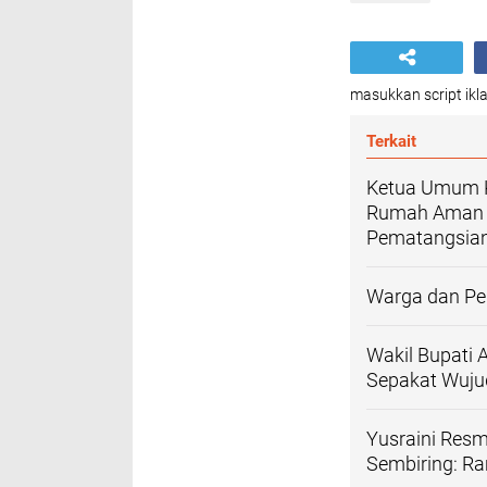
masukkan script ikla
Terkait
Ketua Umum 
Rumah Aman d
Pematangsian
Warga dan Per
Wakil Bupati
Sepakat Wuj
Yusraini Res
Sembiring: R