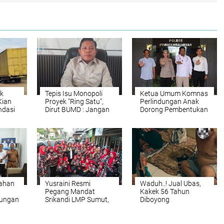
k
Tepis Isu Monopoli
Ketua Umum Komnas
Kian
Proyek "Ring Satu",
Perlindungan Anak
ndasi
Dirut BUMD : Jangan
Dorong Pembentukan
ar
Menghakimi Tanpa
Rumah Aman dan
Fakta
Rehabilitasi ABH Saat
Audiensi dengan
Polres
Pematangsiantar
sahan
Yusraini Resmi
Waduh..! Jual Ubas,
Pegang Mandat
Kakek 56 Tahun
dungan
Srikandi LMP Sumut,
Diboyong
Rukun Sembiring:
Satresnarkoba
paten
Rangkul dan Ayomi
Polresta Deli Serdang
Semua