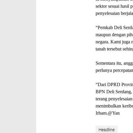
sektor sesuai hasi
penyelesaian berjalan
“Pemkab Deli Serda
maupun dengan pihak
negara. Kami juga m
tanah tersebut sehi
Sementara itu, an
perlunya percepatan
“Dari DPRD Provins
BPN Deli Serdang, 
terang penyelesaian
menimbulkan keribu
Irham.@Yan
Headline