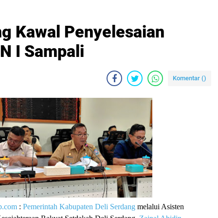
g Kawal Penyelesaian
N I Sampali
Komentar (
)
p.com
:
Pemerintah Kabupaten Deli Serdang
melalui Asisten