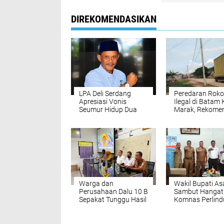
DIREKOMENDASIKAN
LPA Deli Serdang
Peredaran Roko
Apresiasi Vonis
Ilegal di Batam 
Seumur Hidup Dua
Marak, Rekome
Pelaku Utama
Ombudsman ag
Pembunuhan Pelajar
Gandeng KPK
di Lubuk Pakam,
Kembali Disorot
Desak Polisi Segera
Tangkap DPO
Warga dan
Wakil Bupati A
Perusahaan Dalu 10 B
Sambut Hangat
Sepakat Tunggu Hasil
Komnas Perlin
Uji DLH
Anak, Sepakat
Wujudkan Kabu
Ramah Anak