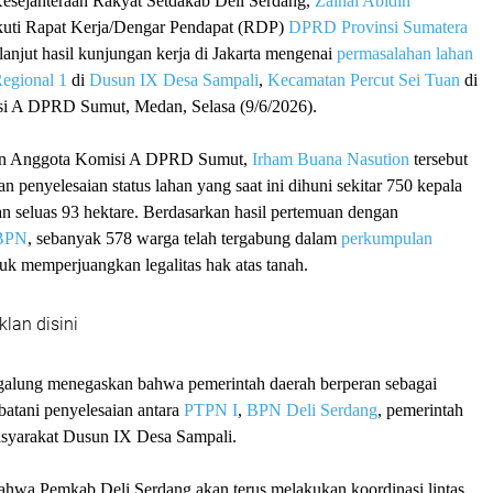
esejahteraan Rakyat Setdakab Deli Serdang,
Zainal Abidin
kuti Rapat Kerja/Dengar Pendapat (RDP)
DPRD Provinsi Sumatera
 lanjut hasil kunjungan kerja di Jakarta mengenai
permasalahan lahan
egional 1
di
Dusun IX Desa Sampali
,
Kecamatan Percut Sei Tuan
di
i A DPRD Sumut, Medan, Selasa (9/6/2026).
in Anggota Komisi A DPRD Sumut,
Irham Buana Nasution
tersebut
 penyelesaian status lahan yang saat ini dihuni sekitar 750 kepala
han seluas 93 hektare. Berdasarkan hasil pertemuan dengan
/BPN
, sebanyak 578 warga telah tergabung dalam
perkumpulan
uk memperjuangkan legalitas hak atas tanah.
klan disini
galung menegaskan bahwa pemerintah daerah berperan sebagai
atani penyelesaian antara
PTPN I
,
BPN Deli Serdang
, pemerintah
asyarakat Dusun IX Desa Sampali.
hwa Pemkab Deli Serdang akan terus melakukan koordinasi lintas