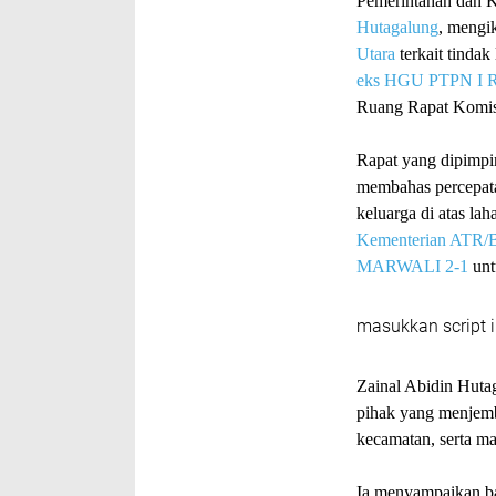
Pemerintahan dan K
Hutagalung
, mengi
Utara
terkait tindak
eks HGU PTPN I R
Ruang Rapat Komis
Rapat yang dipimp
membahas percepatan
keluarga di atas la
Kementerian ATR
MARWALI 2-1
unt
masukkan script i
Zainal Abidin Huta
pihak yang menjemb
kecamatan, serta m
Ia menyampaikan ba