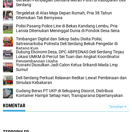
Gerakan Pembagian Bendera Merah Putih di Kabupaten Deli
Serdang
Tergeletak di Atas Meja Depan Rumah, Pria 38 Tahun
Ditemukan Tak Bernyawa
Polisi Pasang Police Line di Bekas Kandang Lembu, Pria
Lansia Ditemukan Meninggal Dunia di Pondok Desa Sena
Timbangan Digital dan Sekop Sabu Disita Polisi,
Satresnarkoba Polresta Deli Serdang Bekuk Pengedar di
Batang Kuis
Dukung Ekonomi Desa, DPC ABPEDNAS Deli Serdang Tinjau
Lokasi UMKM di Percut Sei Tuan dan Angkat Koordinator
Pengembangan Usaha
Yusraini Diusulkan Jadi Calon Ketua Srikandi Mada Lmp
Sumut
Deli Serdang Perkuat Relawan Redkar Lewat Pembinaan dan
Simulasi Kebakaran
Gudang Beras PT UKP di Sekupang Disorot, Distribusi
Kontainer Hampir Setiap Hari, Transparansi Dipertanyakan
KOMENTAR
Tampilkan