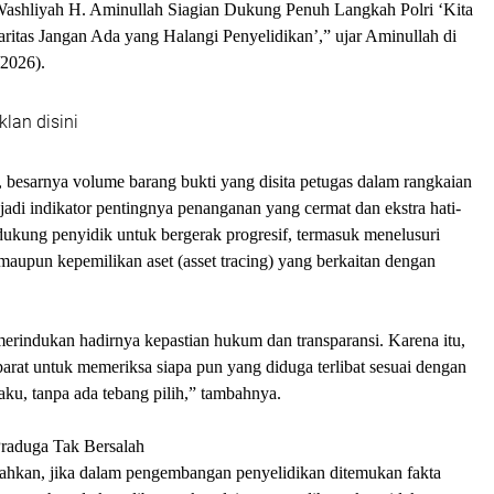
ashliyah H. Aminullah Siagian Dukung Penuh Langkah Polri ‘Kita
ritas Jangan Ada yang Halangi Penyelidikan’,” ujar Aminullah di
/2026).
klan disini
 besarnya volume barang bukti yang disita petugas dalam rangkaian
adi indikator pentingnya penanganan yang cermat dan ekstra hati-
dukung penyidik untuk bergerak progresif, termasuk menelusuri
maupun kepemilikan aset (asset tracing) yang berkaitan dengan
erindukan hadirnya kepastian hukum dan transparansi. Karena itu,
rat untuk memeriksa siapa pun yang diduga terlibat sesuai dengan
aku, tanpa ada tebang pilih,” tambahnya.
raduga Tak Bersalah
hkan, jika dalam pengembangan penyelidikan ditemukan fakta