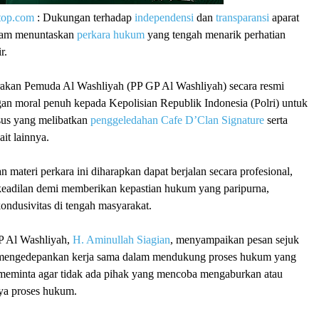
top.com
: Dukungan terhadap
independensi
dan
transparansi
aparat
lam menuntaskan
perkara hukum
yang tengah menarik perhatian
r.
akan Pemuda Al Washliyah (PP GP Al Washliyah) secara resmi
n moral penuh kepada Kepolisian Republik Indonesia (Polri) untuk
sus yang melibatkan
penggeledahan Cafe D’Clan Signature
serta
ait lainnya.
materi perkara ini diharapkan dapat berjalan secara profesional,
rkeadilan demi memberikan kepastian hukum yang paripurna,
ondusivitas di tengah masyarakat.
 Al Washliyah,
H. Aminullah Siagian
, menyampaikan pesan sejuk
k mengedepankan kerja sama dalam mendukung proses hukum yang
a meminta agar tidak ada pihak yang mencoba mengaburkan atau
ya proses hukum.