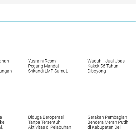
sahan
Yusraini Resmi
Waduh..! Jual Ubas,
Pegang Mandat
Kakek 56 Tahun
dungan
Srikandi LMP Sumut,
Diboyong
Rukun Sembiring:
Satresnarkoba
paten
Rangkul dan Ayomi
Polresta Deli Serdang
Semua
a
Diduga Beroperasi
Gerakan Pembagian
 ke
Tanpa Tersentuh,
Bendera Merah Putih
l,
Aktivitas di Pelabuhan
di Kabupaten Deli
vitas
Tikus Barelang
Serdang
Kembali Disorot,