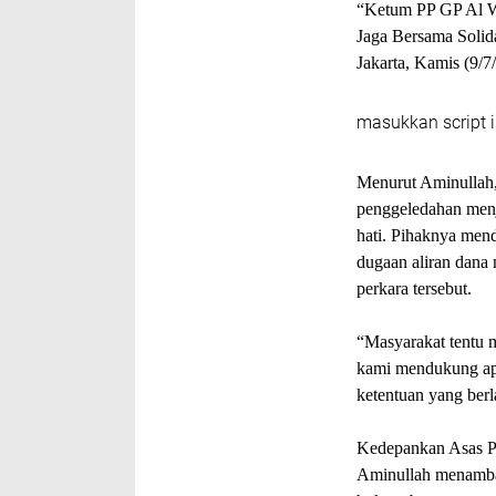
“Ketum PP GP Al W
Jaga Bersama Solida
Jakarta, Kamis (9/7
masukkan script i
Menurut Aminullah,
penggeledahan menj
hati. Pihaknya men
dugaan aliran dana 
perkara tersebut.
“Masyarakat tentu m
kami mendukung apa
ketentuan yang berl
Kedepankan Asas P
Aminullah menamba