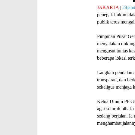
JAKARTA
|
24jam
penegak hukum da
publik terus mengali
Pimpinan Pusat Ger
menyatakan dukunga
mengusut tuntas ka
beberapa lokasi terk
Langkah pendalaman 
transparan, dan be
sekaligus menjaga k
Ketua Umum PP GP
agar seluruh piha
sedang berjalan. I
menghambat jalann