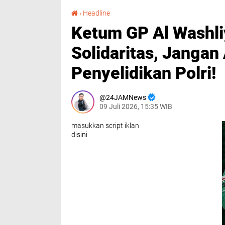
Ketum GP Al Washliyah: “Kita Jaga Bersama Solidaritas, Jangan Ada yang Halangi Penyelidikan Polri!
›
Headline
Ketum GP Al Washli
Solidaritas, Jangan
Penyelidikan Polri!
24JAMNews
09 Juli 2026, 15:35 WIB
masukkan script iklan
disini