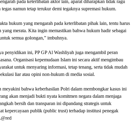
garah pada keterlibatan aktor lain, aparat diharapkan tidak ragu
 tegas namun tetap terukur demi tegaknya supremasi hukum.
kta hukum yang mengarah pada keterlibatan pihak lain, tentu harus
an yang merata. Kita ingin memastikan bahwa hukum hadir sebagai
 untuk semua golongan,” imbuhnya.
nya penyidikan ini, PP GP Al Washliyah juga mengambil peran
uasana. Organisasi kepemudaan Islam ini secara aktif mengimbau
yarakat untuk menyaring informasi, tetap tenang, serta tidak mudah
ekulasi liar atau opini non-hukum di media sosial.
 meyakini bahwa keberhasilan Polri dalam membongkar kasus ini
erang akan menjadi bukti nyata komitmen negara dalam menjaga
ngkah bersih dan transparan ini dipandang strategis untuk
 kepercayaan publik (public trust) terhadap institusi penegak
a.@red