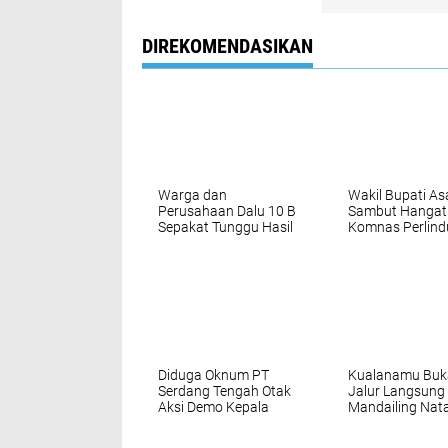
DIREKOMENDASIKAN
Warga dan
Wakil Bupati A
Perusahaan Dalu 10 B
Sambut Hangat
Sepakat Tunggu Hasil
Komnas Perlin
Uji DLH
Anak, Sepakat
Wujudkan Kabu
Ramah Anak
Diduga Oknum PT
Kualanamu Buk
Serdang Tengah Otak
Jalur Langsung
Aksi Demo Kepala
Mandailing Nata
Desa Tanjung Purba
Perkuat Konekti
dan Petumbukan
dan Dongkrak