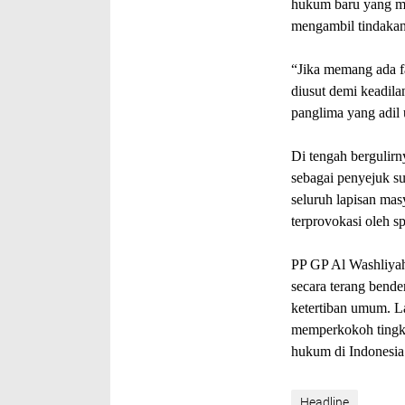
hukum baru yang men
mengambil tindakan
“Jika memang ada fa
diusut demi keadil
panglima yang adil
Di tengah bergulir
sebagai penyejuk s
seluruh lapisan mas
terprovokasi oleh sp
PP GP Al Washliyah
secara terang bend
ketertiban umum. La
memperkokoh tingkat
hukum di Indonesi
Headline